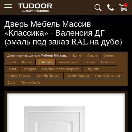
0
Дверь Мебель Массив
«Классика» - Валенсия ДГ
(эмаль под заказ RAL на дубе)
Двери производителя
Мебель Массив
:
Lume
Альфа
Венето
Генуя
Кантри
Классика
книжка Twice
Латина
Неаполь
Некст
Палермо
Раздвижная перегородка
Сицилия
Сквейр Призма
Сквейр Прямая
Сквейр Толедо
Сквэйр Кремона
Соло
Техно Альба