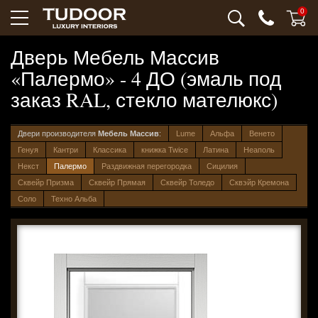
0
Дверь Мебель Массив
«Палермо» - 4 ДО (эмаль под
заказ RAL, стекло мателюкс)
Двери производителя
Мебель Массив
:
Lume
Альфа
Венето
Генуя
Кантри
Классика
книжка Twice
Латина
Неаполь
Некст
Палермо
Раздвижная перегородка
Сицилия
Сквейр Призма
Сквейр Прямая
Сквейр Толедо
Сквэйр Кремона
Соло
Техно Альба