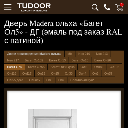
0
Дверь Madera ольха «Багет
Ол5» - ДГ (эмаль под заказ RAL
с патиной)
Двери производителя
Madera ольха
:
Mix
Neo 210
Neo 213
Neo 217
Багет Ол102
Багет Ол13
Багет Ол15
Багет Ол26
Багет Ол5
Багет Ол55
Багет Ол55 деко
Ол10
Ол101
Ол102
Ол116
Ол117
Ол13
Ол15
Ол33
Ол44
Ол5
Ол55
Ол 55 деко
Ол5nev
Ол6
Ол7
Полотно 400 ун*