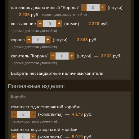
−
+
наличник декоративный "Верона"
(штуки)
—
2 236
руб.
(время доставки уточняйте)
−
+
возвышение
(штуки)
—
2 226
руб.
(время доставки уточняйте)
−
+
карниз
(штуки)
—
3 843
руб.
(время доставки уточняйте)
−
+
капитель "Корона"
(штуки)
—
3 633
руб.
(время доставки уточняйте)
Выбрать нестандартные наличники/капители
Погонажные изделия:
Короба
комплект одностворчатой коробки
−
+
(комплекты)
—
4 179
руб.
(время доставки уточняйте)
комплект двустворчатой коробки
−
+
(комплекты)
—
5 019
руб.