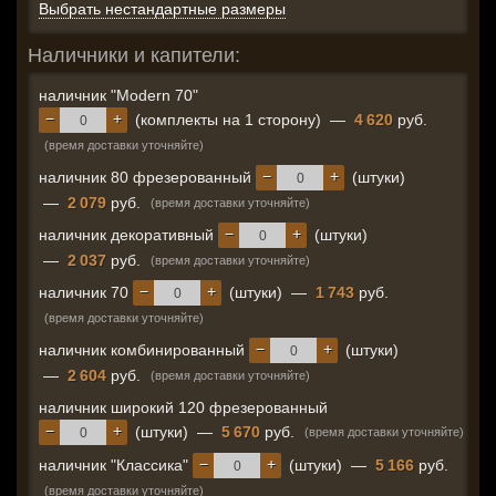
Выбрать нестандартные размеры
Наличники и капители:
наличник "Modern 70"
−
+
(комплекты на 1 сторону)
—
4 620
руб.
(время доставки уточняйте)
−
+
наличник 80 фрезерованный
(штуки)
—
2 079
руб.
(время доставки уточняйте)
−
+
наличник декоративный
(штуки)
—
2 037
руб.
(время доставки уточняйте)
−
+
наличник 70
(штуки)
—
1 743
руб.
(время доставки уточняйте)
−
+
наличник комбинированный
(штуки)
—
2 604
руб.
(время доставки уточняйте)
наличник широкий 120 фрезерованный
−
+
(штуки)
—
5 670
руб.
(время доставки уточняйте)
−
+
наличник "Классика"
(штуки)
—
5 166
руб.
(время доставки уточняйте)