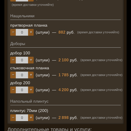
(время доставки уточняйте)
Нащельники
притворная планка
−
+
(штуки)
—
882
руб.
(время доставки уточняйте)
Доборы
добор 100
−
+
(штуки)
—
2 100
руб.
(время доставки уточняйте)
стыковочная планка
−
+
(штуки)
—
1 785
руб.
(время доставки уточняйте)
добор 200
−
+
(штуки)
—
4 200
руб.
(время доставки уточняйте)
Напольный плинтус
плинтус 70мм (200)
−
+
(штуки)
—
2 898
руб.
(время доставки уточняйте)
Дополнительные товары и услуги: