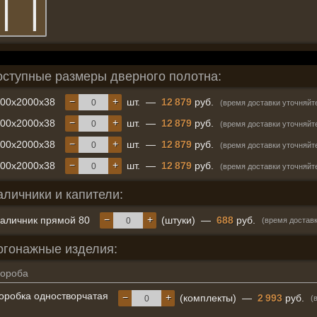
оступные размеры дверного полотна:
−
+
600x2000x38
шт.
—
12 879
руб.
(время доставки уточняйт
−
+
700x2000x38
шт.
—
12 879
руб.
(время доставки уточняйт
−
+
800x2000x38
шт.
—
12 879
руб.
(время доставки уточняйт
−
+
900x2000x38
шт.
—
12 879
руб.
(время доставки уточняйт
аличники и капители:
−
+
аличник прямой 80
(штуки)
—
688
руб.
(время доставк
огонажные изделия:
ороба
оробка одностворчатая
−
+
(комплекты)
—
2 993
руб.
(