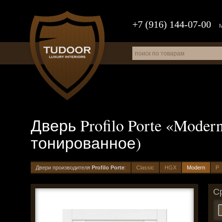
+7 (916) 144-07-00
Дверь Profilo Porte «Moder
тонированное)
Двери производителя
Profilo Porte
:
Classic
HGX
Modern
P
С