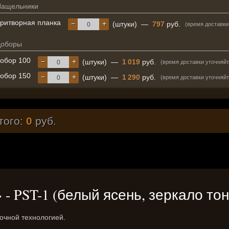
Нащельники
ритворная планка
−
+
(штуки)
—
797
руб.
(время доставки
Доборы
обор 100
−
+
(штуки)
—
1 019
руб.
(время доставки уточняйт
обор 150
−
+
(штуки)
—
1 290
руб.
(время доставки уточняйт
того:
0
руб.
n» - PST-1 (белый ясень, зеркало т
очной технологией.