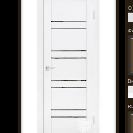
О
Ф
В
В