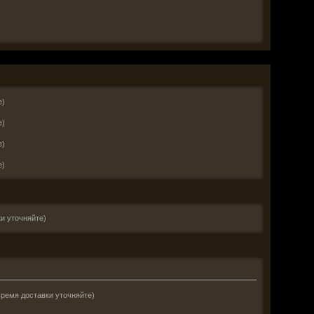
е)
е)
е)
е)
и уточняйте)
время доставки уточняйте)