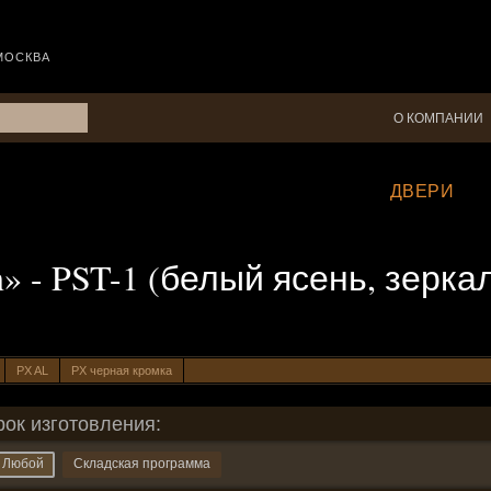
МОСКВА
О КОМПАНИИ
ДВЕРИ
n» - PST-1 (белый ясень, зерка
PX AL
PX черная кромка
рок изготовления:
Любой
Складская программа