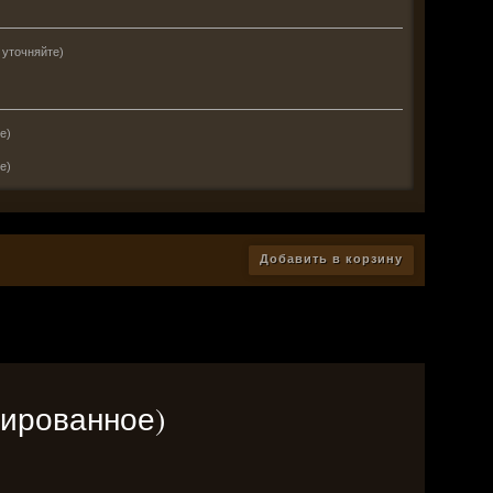
 уточняйте)
е)
е)
Добавить в корзину
онированное)