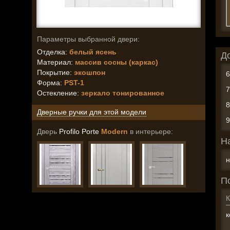
Параметры выбранной двери:
Отделка:
белый ясень
Д
Материал:
массив сосны (каркас)
Покрытие:
экошпон
Форма:
PST-1
Остекление
:
зеркало тонированное
Дверные ручки для этой модели
Дверь
Profilo Porte
Modern
в интерьере:
Н
н
П
К
к