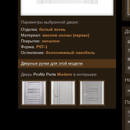
Параметры выбранной двери:
Отделка:
белый ясень
Д
Материал:
массив сосны (каркас)
Покрытие:
экошпон
Форма:
PST-1
Остекление
:
белоснежный лакобель
Дверные ручки для этой модели
Дверь
Profilo Porte
Modern
в интерьере:
Н
н
П
К
к