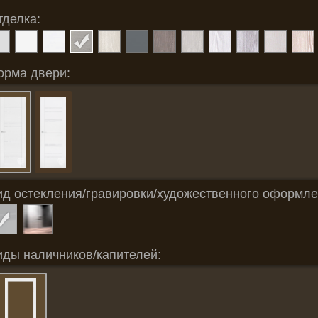
тделка:
орма двери:
ид остекления/гравировки/художественного оформле
иды наличников/капителей: