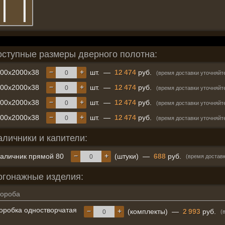
оступные размеры дверного полотна:
−
+
600x2000x38
шт.
—
12 474
руб.
(время доставки уточняйт
−
+
700x2000x38
шт.
—
12 474
руб.
(время доставки уточняйт
−
+
800x2000x38
шт.
—
12 474
руб.
(время доставки уточняйт
−
+
900x2000x38
шт.
—
12 474
руб.
(время доставки уточняйт
аличники и капители:
−
+
аличник прямой 80
(штуки)
—
688
руб.
(время доставк
огонажные изделия:
ороба
оробка одностворчатая
−
+
(комплекты)
—
2 993
руб.
(