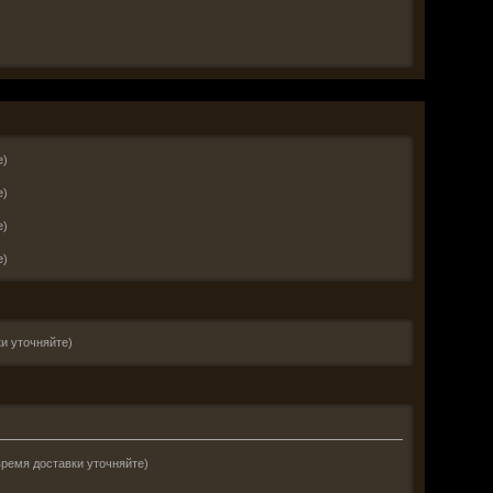
е)
е)
е)
е)
и уточняйте)
время доставки уточняйте)