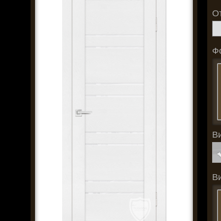
О
Ф
В
В