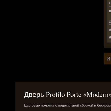
п
д
д
И
Дверь Profilo Porte «Moder
Царговые полотна с подетальной сборкой и бескром