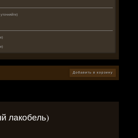
 уточняйте)
е)
е)
Добавить в корзину
ый лакобель)