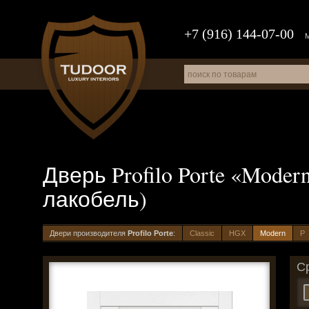
+7 (916) 144-07-00
Дверь Profilo Porte «Mode
лакобель)
Двери производителя
Profilo Porte
:
Classic
HGX
Modern
P
С