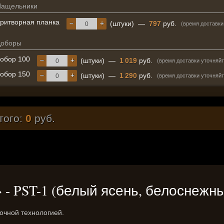
Нащельники
ритворная планка
−
+
(штуки)
—
797
руб.
(время доставки
Доборы
обор 100
−
+
(штуки)
—
1 019
руб.
(время доставки уточняйт
обор 150
−
+
(штуки)
—
1 290
руб.
(время доставки уточняйт
того:
0
руб.
n» - PST-1 (белый ясень, белоснежн
очной технологией.