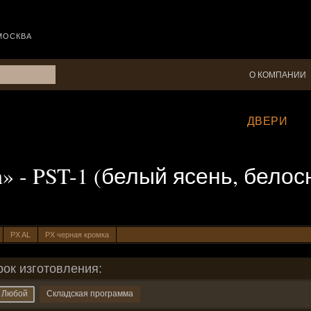
МОСКВА
О КОМПАНИИ
ДВЕРИ
rn» - PST-1 (белый ясень, бел
PX AL
PX черная кромка
рок изготовления:
Любой
Складская программа