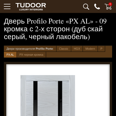
0
Дверь Profilo Porte «PX AL» - 09
кромка с 2-х сторон (дуб скай
серый, черный лакобель)
Двери производителя
Profilo Porte
:
Classic
HGX
Modern
P
PX AL
PX черная кромка