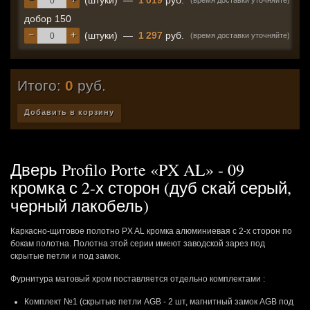
(штуки)
—
1 019
руб.
(время доставки уточняйте)
добор 150
−
+
(штуки)
—
1 297
руб.
(время доставки уточняйте)
Итого:
0
руб.
Добавить в корзину
Дверь Profilo Porte «PX AL» - 09
кромка с 2-х сторон (дуб скай серый,
черный лакобель)
Каркасно-щитовое полотно PX AL кромка алюминиевая с 2-х сторон по
бокам полотна. Полотна этой серии имеют заводской зарез под
скрытые петли и под замок.
Фурнитура матовый хром поставляется отдельно комплектами :
Комплект №1 (скрытые петли AGB - 2 шт, магнитный замок AGB под