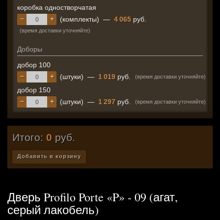
коробка одностворчатая
−
+
(комплекты)
—
4 065
руб.
(время доставки уточняйте)
Доборы
добор 100
−
+
(штуки)
—
1 019
руб.
(время доставки уточняйте)
добор 150
−
+
(штуки)
—
1 297
руб.
(время доставки уточняйте)
Итого:
0
руб.
Добавить в корзину
Дверь Profilo Porte «P» - 09 (агат,
серый лакобель)