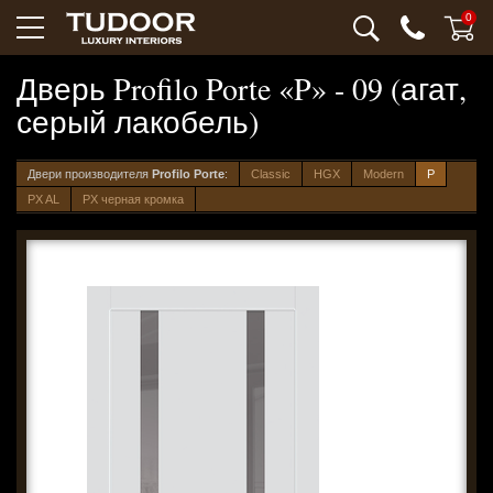
0
Дверь Profilo Porte «P» - 09 (агат,
серый лакобель)
Двери производителя
Profilo Porte
:
Classic
HGX
Modern
P
PX AL
PX черная кромка