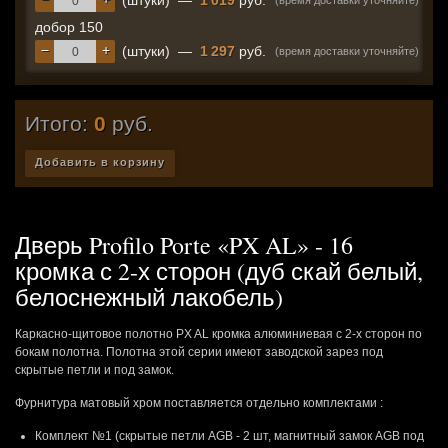
(штуки)
—
1 019
руб.
(время доставки уточняйте)
добор 150
−
+
(штуки)
—
1 297
руб.
(время доставки уточняйте)
Итого:
0
руб.
Добавить в корзину
Дверь Profilo Porte «PX AL» - 16
кромка с 2-х сторон (дуб скай белый,
белоснежный лакобель)
Каркасно-щитовое полотно PX AL кромка алюминиевая с 2-х сторон по
бокам полотна. Полотна этой серии имеют заводской зарез под
скрытые петли и под замок.
Фурнитура матовый хром поставляется отдельно комплектами :
Комплект №1 (скрытые петли AGB - 2 шт, магнитный замок AGB под