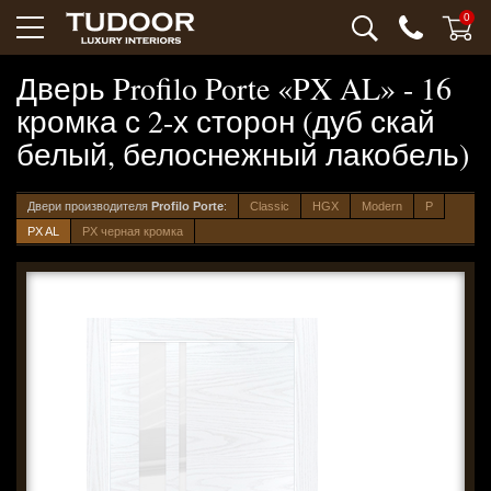
0
Дверь Profilo Porte «PX AL» - 16
кромка с 2-х сторон (дуб скай
белый, белоснежный лакобель)
Двери производителя
Profilo Porte
:
Classic
HGX
Modern
P
PX AL
PX черная кромка