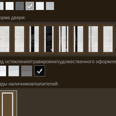
орма двери:
ид остекления/гравировки/художественного оформле
иды наличников/капителей: