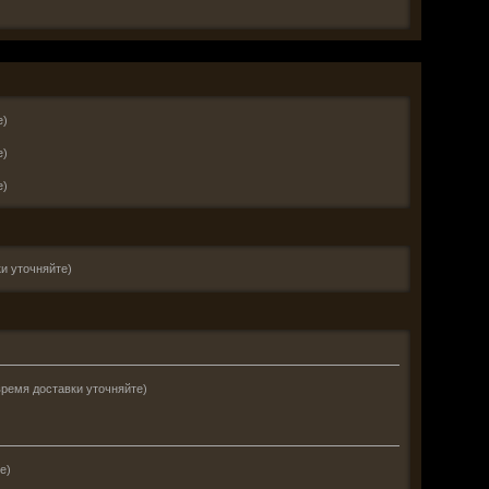
е)
е)
е)
и уточняйте)
время доставки уточняйте)
е)