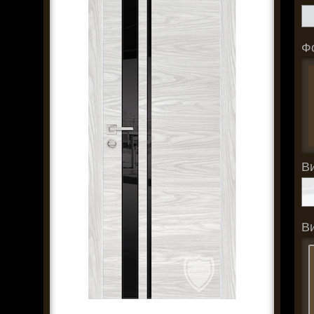
Ф
В
В