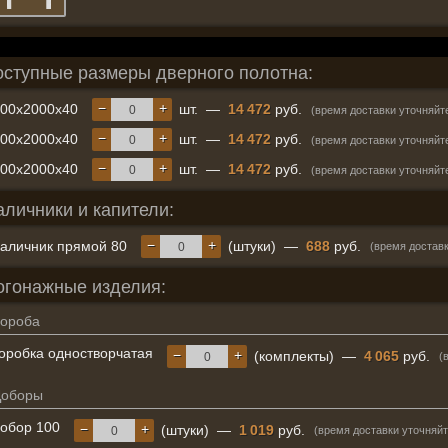
оступные размеры дверного полотна:
−
+
600x2000x40
шт.
—
14 472
руб.
(время доставки уточняйт
−
+
700x2000x40
шт.
—
14 472
руб.
(время доставки уточняйт
−
+
800x2000x40
шт.
—
14 472
руб.
(время доставки уточняйт
аличники и капители:
−
+
аличник прямой 80
(штуки)
—
688
руб.
(время доставк
огонажные изделия:
ороба
оробка одностворчатая
−
+
(комплекты)
—
4 065
руб.
(
Доборы
обор 100
−
+
(штуки)
—
1 019
руб.
(время доставки уточняйт