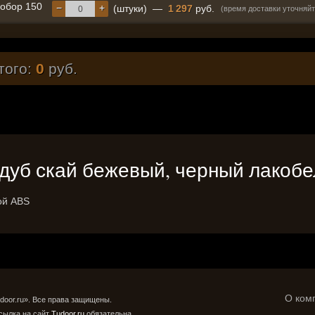
обор 150
−
+
(штуки)
—
1 297
руб.
(время доставки уточняйт
того:
0
руб.
16 (дуб скай бежевый, черный лакобе
ой ABS
О ком
door.ru». Все права защищены.
сылка на сайт
Tudoor.ru
обязательна.