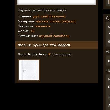
Параметры выбранной двери:
Отделка:
дуб скай бежевый
Д
Материал:
массив сосны (каркас)
Покрытие:
экошпон
Форма:
16
Остекление
:
черный лакобель
Дверные ручки для этой модели
Н
Дверь
Profilo Porte
P
в интерьере:
н
П
К
к
д