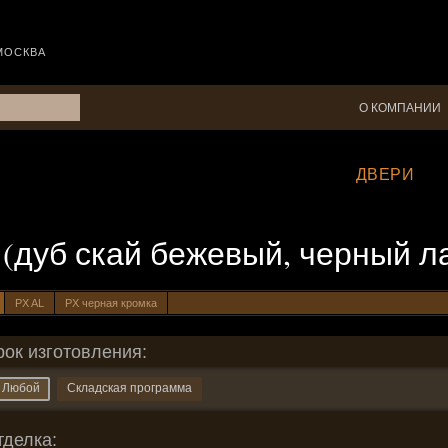
МОСКВА
О КОМПАНИИ
ДВЕРИ
 16 (дуб скай бежевый, черный 
PX AL
PX черная кромка
рок изготовления:
Любой
Складская программа
тделка: