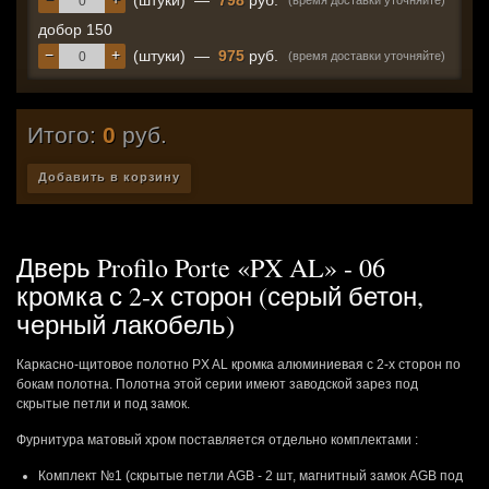
(штуки)
—
798
руб.
(время доставки уточняйте)
добор 150
−
+
(штуки)
—
975
руб.
(время доставки уточняйте)
Итого:
0
руб.
Добавить в корзину
Дверь Profilo Porte «PX AL» - 06
кромка с 2-х сторон (серый бетон,
черный лакобель)
Каркасно-щитовое полотно PX AL кромка алюминиевая с 2-х сторон по
бокам полотна. Полотна этой серии имеют заводской зарез под
скрытые петли и под замок.
Фурнитура матовый хром поставляется отдельно комплектами :
Комплект №1 (скрытые петли AGB - 2 шт, магнитный замок AGB под