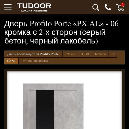
0
Дверь Profilo Porte «PX AL» - 06
кромка с 2-х сторон (серый
бетон, черный лакобель)
Двери производителя
Profilo Porte
:
Classic
HGX
Modern
P
PX AL
PX черная кромка