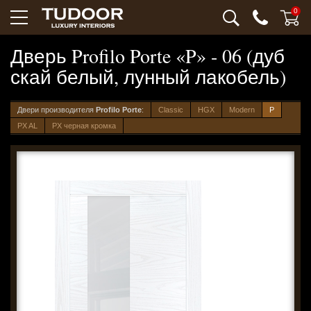
0
Дверь Profilo Porte «P» - 06 (дуб
скай белый, лунный лакобель)
Двери производителя
Profilo Porte
:
Classic
HGX
Modern
P
PX AL
PX черная кромка