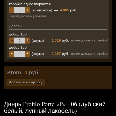
коробка одностворчатая
−
+
(комплекты)
—
4 065
руб.
(время доставки уточняйте)
Доборы
добор 100
−
+
(штуки)
—
1 019
руб.
(время доставки уточняйте)
добор 150
−
+
(штуки)
—
1 297
руб.
(время доставки уточняйте)
Итого:
0
руб.
Добавить в корзину
Дверь Profilo Porte «P» - 06 (дуб скай
белый, лунный лакобель)