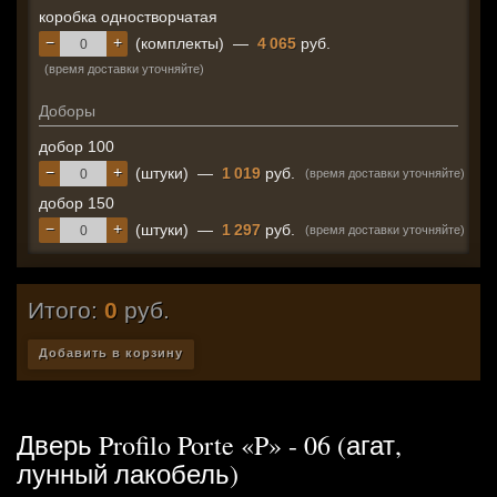
коробка одностворчатая
−
+
(комплекты)
—
4 065
руб.
(время доставки уточняйте)
Доборы
добор 100
−
+
(штуки)
—
1 019
руб.
(время доставки уточняйте)
добор 150
−
+
(штуки)
—
1 297
руб.
(время доставки уточняйте)
Итого:
0
руб.
Добавить в корзину
Дверь Profilo Porte «P» - 06 (агат,
лунный лакобель)