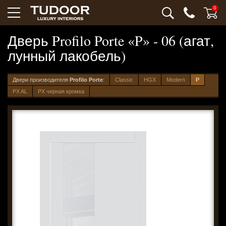
0
Дверь Profilo Porte «P» - 06 (агат,
лунный лакобель)
Двери производителя
Profilo Porte
:
Classic
HGX
Modern
P
PX AL
PX черная кромка