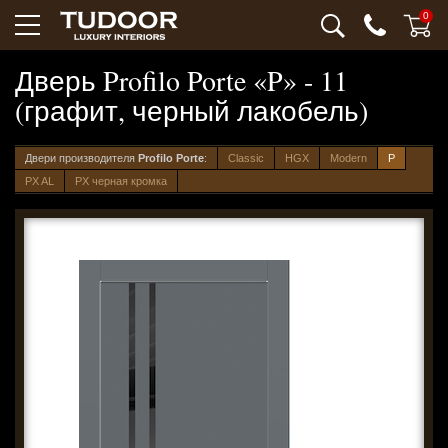
0
Дверь Profilo Porte «P» - 11
(графит, черный лакобель)
Двери производителя
Profilo Porte
:
Classic
HGX
Modern
P
PX AL
PX черная кромка