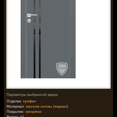
Параметры выбранной двери:
Отделка:
графит
Материал:
массив сосны (каркас)
Покрытие:
экошпон
Форма:
11