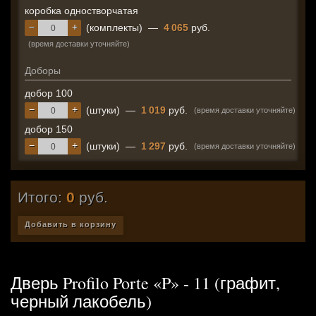
коробка одностворчатая
−
+
(комплекты)
—
4 065
руб.
(время доставки уточняйте)
Доборы
добор 100
−
+
(штуки)
—
1 019
руб.
(время доставки уточняйте)
добор 150
−
+
(штуки)
—
1 297
руб.
(время доставки уточняйте)
Итого:
0
руб.
Добавить в корзину
Дверь Profilo Porte «P» - 11 (графит,
черный лакобель)