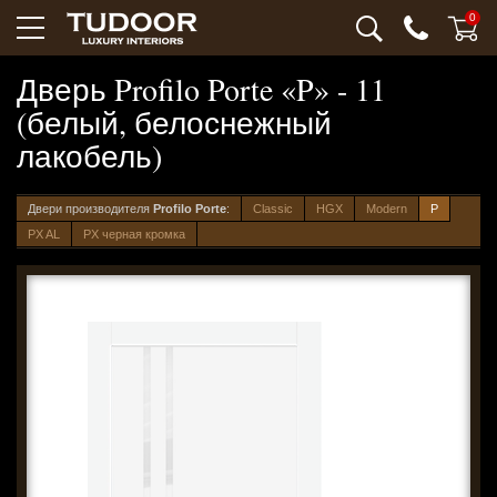
0
Дверь Profilo Porte «P» - 11
(белый, белоснежный
лакобель)
Двери производителя
Profilo Porte
:
Classic
HGX
Modern
P
PX AL
PX черная кромка