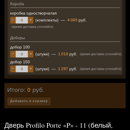
Короба
коробка одностворчатая
−
+
(комплекты)
—
4 065
руб.
(время доставки уточняйте)
Доборы
добор 100
−
+
(штуки)
—
1 019
руб.
(время доставки уточняйте)
добор 150
−
+
(штуки)
—
1 297
руб.
(время доставки уточняйте)
Итого:
0
руб.
Добавить в корзину
Дверь Profilo Porte «P» - 11 (белый,