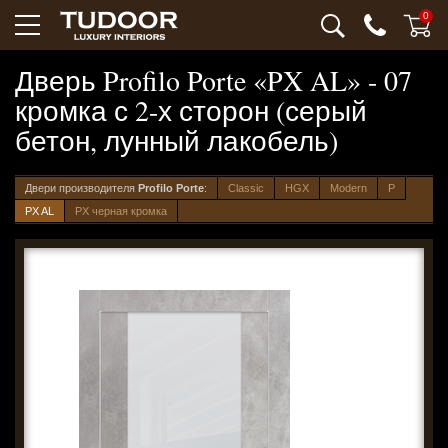
0
Дверь Profilo Porte «PX AL» - 07
кромка с 2-х сторон (серый
бетон, лунный лакобель)
Двери производителя
Profilo Porte
:
Classic
HGX
Modern
P
PX AL
PX черная кромка