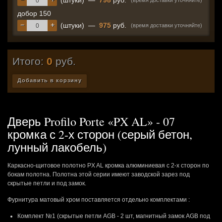
(штуки)
—
798
руб.
(время доставки уточняйте)
добор 150
−
+
(штуки)
—
975
руб.
(время доставки уточняйте)
Итого:
0
руб.
Добавить в корзину
Дверь Profilo Porte «PX AL» - 07
кромка с 2-х сторон (серый бетон,
лунный лакобель)
Каркасно-щитовое полотно PX AL кромка алюминиевая с 2-х сторон по
бокам полотна. Полотна этой серии имеют заводской зарез под
скрытые петли и под замок.
Фурнитура матовый хром поставляется отдельно комплектами :
Комплект №1 (скрытые петли AGB - 2 шт, магнитный замок AGB под