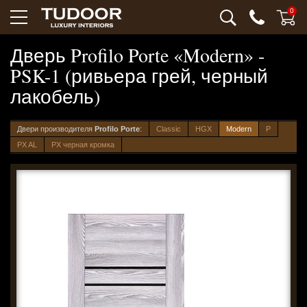
0
Дверь Profilo Porte «Modern» -
PSK-1 (ривьера грей, черный
лакобель)
Двери производителя
Profilo Porte
:
Classic
HGX
Modern
P
PX AL
PX черная кромка