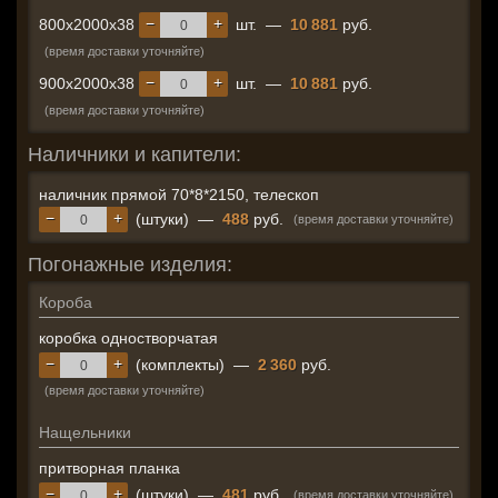
−
+
800x2000x38
шт.
—
10 881
руб.
(время доставки уточняйте)
−
+
900x2000x38
шт.
—
10 881
руб.
(время доставки уточняйте)
Наличники и капители:
наличник прямой 70*8*2150, телескоп
−
+
(штуки)
—
488
руб.
(время доставки уточняйте)
Погонажные изделия:
Короба
коробка одностворчатая
−
+
(комплекты)
—
2 360
руб.
(время доставки уточняйте)
Нащельники
притворная планка
−
+
(штуки)
—
481
руб.
(время доставки уточняйте)