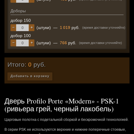
Доборы
добор 150
−
+
(штуки)
—
1 019
руб.
(время доставки уточняйте)
добор 100
−
+
(штуки)
—
766
руб.
(время доставки уточняйте)
Итого:
0
руб.
Добавить в корзину
Дверь Profilo Porte «Modern» - PSK-1
(ривьера грей, черный лакобель)
Царговые полотна с подетальной сборкой и бескромочной технологией.
В серии PSK не используются верхние и нижние поперечные стоевые,