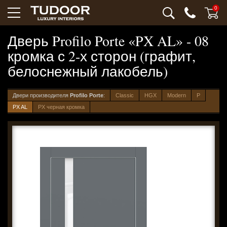
0
Дверь Profilo Porte «PX AL» - 08
кромка с 2-х сторон (графит,
белоснежный лакобель)
Двери производителя
Profilo Porte
:
Classic
HGX
Modern
P
PX AL
PX черная кромка