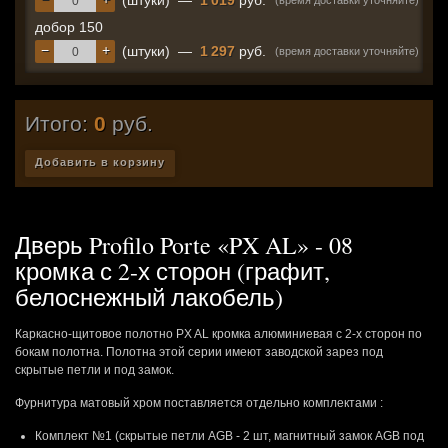
(штуки)
—
1 019
руб.
(время доставки уточняйте)
добор 150
−
+
(штуки)
—
1 297
руб.
(время доставки уточняйте)
Итого:
0
руб.
Добавить в корзину
Дверь Profilo Porte «PX AL» - 08
кромка с 2-х сторон (графит,
белоснежный лакобель)
Каркасно-щитовое полотно PX AL кромка алюминиевая с 2-х сторон по
бокам полотна. Полотна этой серии имеют заводской зарез под
скрытые петли и под замок.
Фурнитура матовый хром поставляется отдельно комплектами :
Комплект №1 (скрытые петли AGB - 2 шт, магнитный замок AGB под