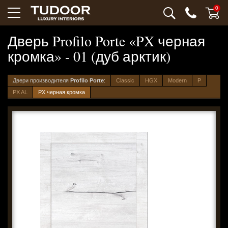
0
Дверь Profilo Porte «PX черная
кромка» - 01 (дуб арктик)
Двери производителя
Profilo Porte
:
Classic
HGX
Modern
P
PX AL
PX черная кромка