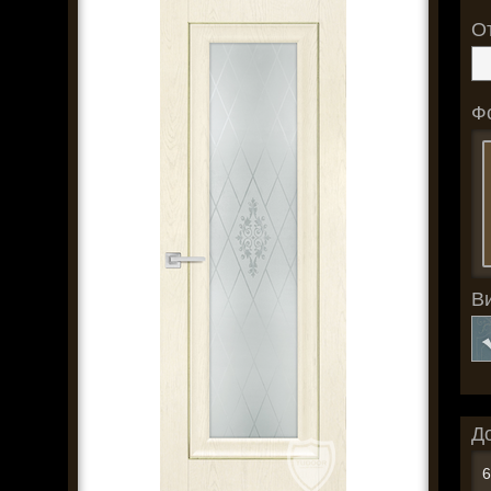
О
Ф
В
Д