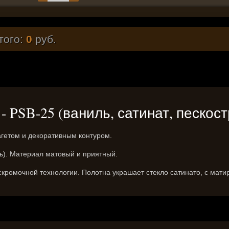
того:
0
руб.
c» - PSB-25 (ваниль, сатинат, песко
агетом и декоративным контуром.
пь). Материал матовый и приятный.
кромочной технологии. Полотна украшает стекло сатинато, с мати