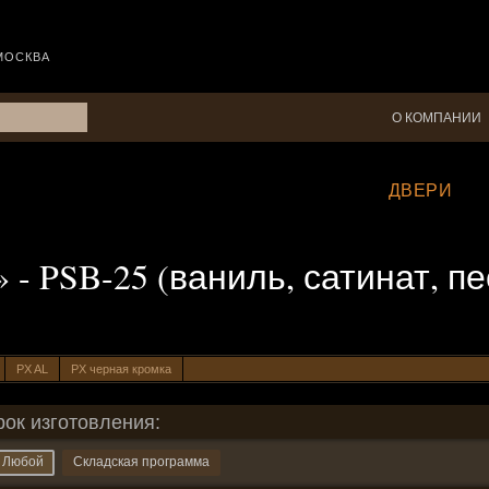
МОСКВА
О КОМПАНИИ
ДВЕРИ
ic» - PSB-25 (ваниль, сатинат, 
PX AL
PX черная кромка
рок изготовления:
Любой
Складская программа