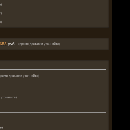
е)
е)
е)
653
руб.
(время доставки уточняйте)
время доставки уточняйте)
 уточняйте)
е)