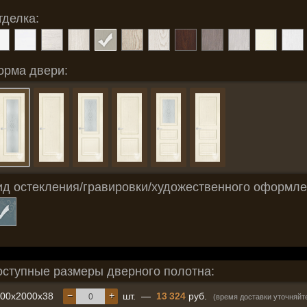
тделка:
орма двери:
ид остекления/гравировки/художественного оформле
оступные размеры дверного полотна:
−
+
600x2000x38
шт.
—
13 324
руб.
(время доставки уточняйт