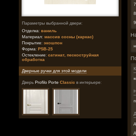
Параметры выбранной двери:
Отделка:
ваниль
Н
Материал:
массив сосны (каркас)
Покрытие:
экошпон
н
Форма:
PSB-25
Остекление
:
сатинат, пескоструйная
П
обработка
К
Дверные ручки для этой модели
к
Дверь
Profilo Porte
Classic
в интерьере:
п
д
д