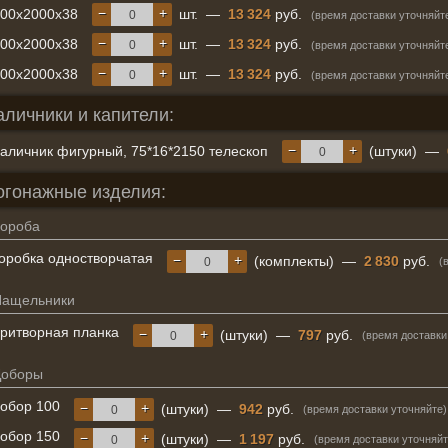
−
+
700x2000x38
шт.
—
13 324
руб.
(время доставки уточняйт
−
+
800x2000x38
шт.
—
13 324
руб.
(время доставки уточняйт
−
+
900x2000x38
шт.
—
13 324
руб.
(время доставки уточняйт
аличники и капители:
−
+
аличник фигурный, 75*16*2150 телескоп
(штуки)
—
огонажные изделия:
ороба
оробка одностворчатая
−
+
(комплекты)
—
2 830
руб.
(
Нащельники
ритворная планка
−
+
(штуки)
—
797
руб.
(время доставки
Доборы
обор 100
−
+
(штуки)
—
942
руб.
(время доставки уточняйте)
обор 150
−
+
(штуки)
—
1 197
руб.
(время доставки уточняйт