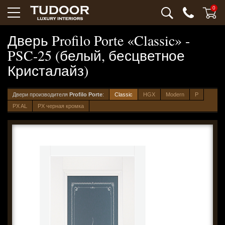
0
Дверь Profilo Porte «Classic» -
PSC-25 (белый, бесцветное
Кристалайз)
Двери производителя
Profilo Porte
:
Classic
HGX
Modern
P
PX AL
PX черная кромка