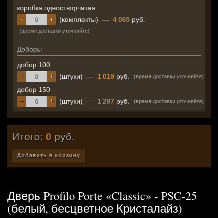
коробка одностворчатая
−
+
(комплекты)
—
4 065
руб.
(время доставки уточняйте)
Доборы
добор 100
−
+
(штуки)
—
1 019
руб.
(время доставки уточняйте)
добор 150
−
+
(штуки)
—
1 297
руб.
(время доставки уточняйте)
Итого:
0
руб.
Добавить в корзину
Дверь Profilo Porte «Classic» - PSC-25
(белый, бесцветное Кристалайз)