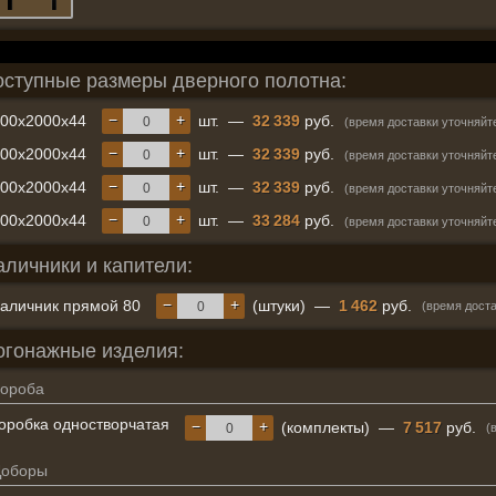
оступные размеры дверного полотна:
−
+
600x2000x44
шт.
—
32 339
руб.
(время доставки уточняйт
−
+
700x2000x44
шт.
—
32 339
руб.
(время доставки уточняйт
−
+
800x2000x44
шт.
—
32 339
руб.
(время доставки уточняйт
−
+
900x2000x44
шт.
—
33 284
руб.
(время доставки уточняйт
аличники и капители:
−
+
аличник прямой 80
(штуки)
—
1 462
руб.
(время доста
огонажные изделия:
ороба
оробка одностворчатая
−
+
(комплекты)
—
7 517
руб.
(
Доборы