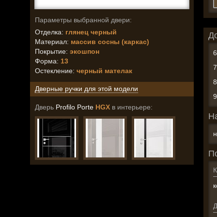
Параметры выбранной двери:
Отделка:
глянец черный
Д
Материал:
массив сосны (каркас)
Покрытие:
экошпон
Форма:
13
Остекление
:
черный мателак
Дверные ручки для этой модели
Дверь
Profilo Porte
HGX
в интерьере:
Н
н
П
К
к