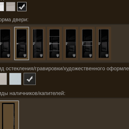
орма двери:
ид остекления/гравировки/художественного оформле
иды наличников/капителей: