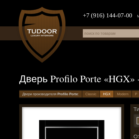
+7 (916) 144-07-00
Дверь Profilo Porte «HGX»
Двери производителя
Profilo Porte
:
Classic
HGX
Modern
P
Т
О