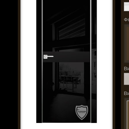
Ф
В
В