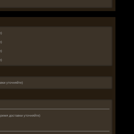
е)
е)
е)
е)
вки уточняйте)
время доставки уточняйте)