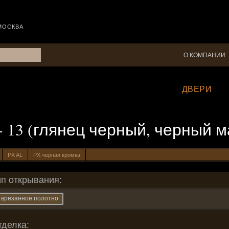
МОСКВА
О КОМПАНИИ
ДВЕРИ
 - 13 (глянец черный, черный 
PX AL
PX черная кромка
ип открывания:
врезанное полотно
тделка: