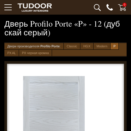
0
Дверь Profilo Porte «P» - 12 (дуб
скай серый)
Двери производителя
Profilo Porte
:
Classic
HGX
Modern
P
PX AL
PX черная кромка