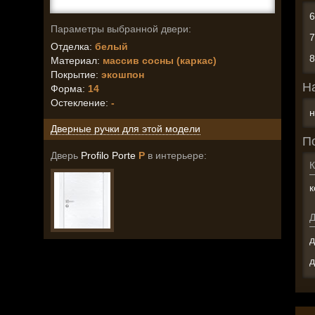
Параметры выбранной двери:
Отделка:
белый
Материал:
массив сосны (каркас)
Покрытие:
экошпон
Н
Форма:
14
Остекление
:
-
н
Дверные ручки для этой модели
П
Дверь
Profilo Porte
P
в интерьере:
К
к
д
д