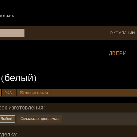
МОСКВА
О КОМПАНИИ
ДВЕРИ
4 (белый)
PX AL
PX черная кромка
рок изготовления:
Любой
Складская программа
тделка: