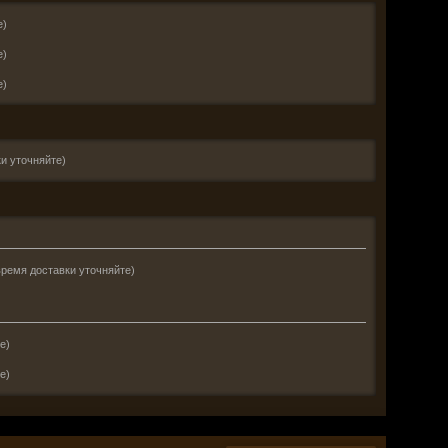
е)
е)
е)
и уточняйте)
время доставки уточняйте)
е)
е)