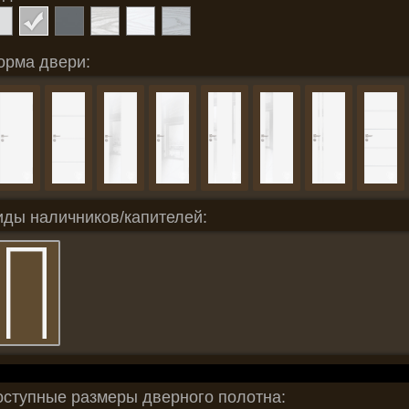
орма двери:
иды наличников/капителей:
оступные размеры дверного полотна: