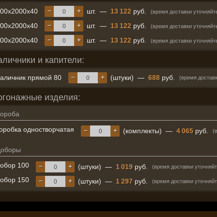
−
+
600x2000x40
шт.
—
13 122
руб.
(время доставки уточняйт
−
+
700x2000x40
шт.
—
13 122
руб.
(время доставки уточняйт
−
+
800x2000x40
шт.
—
13 122
руб.
(время доставки уточняйт
аличники и капители:
−
+
аличник прямой 80
(штуки)
—
688
руб.
(время доставк
огонажные изделия:
ороба
оробка одностворчатая
−
+
(комплекты)
—
4 065
руб.
(
Доборы
обор 100
−
+
(штуки)
—
1 019
руб.
(время доставки уточняйт
обор 150
−
+
(штуки)
—
1 297
руб.
(время доставки уточняйт