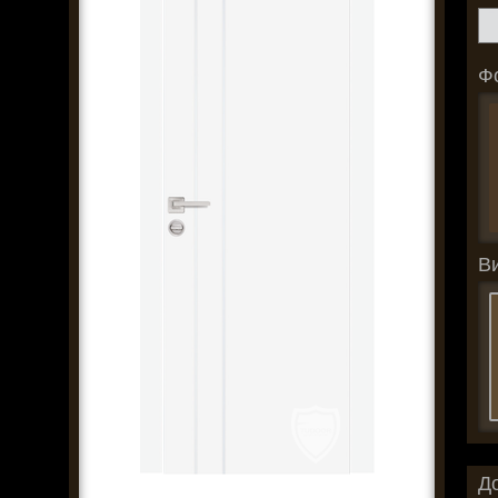
Ф
В
Д