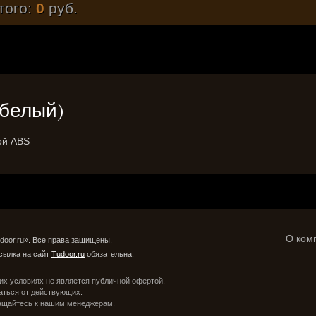
того:
0
руб.
 (белый)
ой ABS
О ком
door.ru». Все права защищены.
сылка на сайт
Tudoor.ru
обязательна.
их условиях не является публичной офертой,
аться от действующих.
ращайтесь к нашим менеджерам.