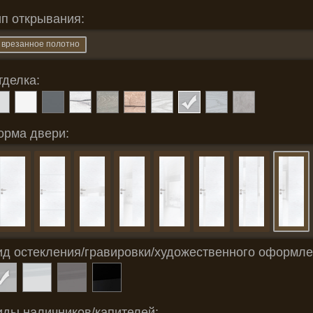
ип открывания:
врезанное полотно
тделка:
орма двери:
ид остекления/гравировки/художественного оформле
иды наличников/капителей: