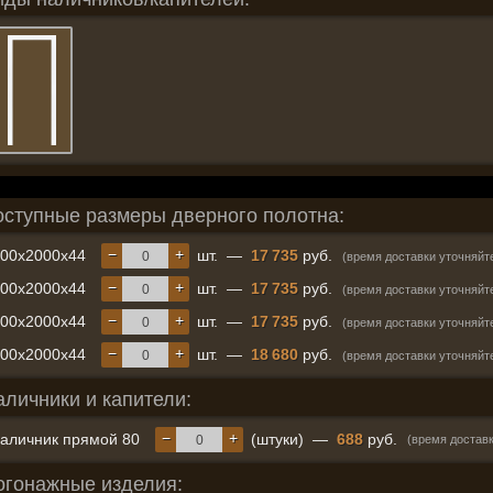
оступные размеры дверного полотна:
−
+
600x2000x44
шт.
—
17 735
руб.
(время доставки уточняйт
−
+
700x2000x44
шт.
—
17 735
руб.
(время доставки уточняйт
−
+
800x2000x44
шт.
—
17 735
руб.
(время доставки уточняйт
−
+
900x2000x44
шт.
—
18 680
руб.
(время доставки уточняйт
аличники и капители:
−
+
аличник прямой 80
(штуки)
—
688
руб.
(время доставк
огонажные изделия: