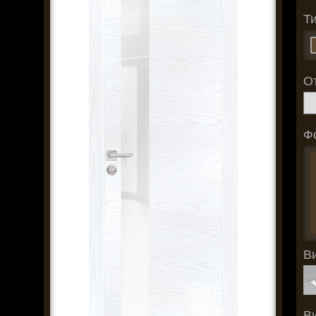
Т
О
Ф
В
В