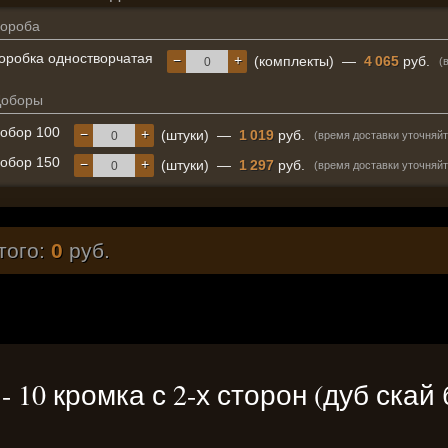
ороба
оробка одностворчатая
−
+
(комплекты)
—
4 065
руб.
(
Доборы
обор 100
−
+
(штуки)
—
1 019
руб.
(время доставки уточняйт
обор 150
−
+
(штуки)
—
1 297
руб.
(время доставки уточняйт
того:
0
руб.
» - 10 кромка с 2-х сторон (дуб ск