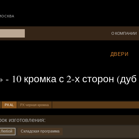
МОСКВА
О КОМПАНИИ
ДВЕРИ
» - 10 кромка с 2-х сторон (ду
PX AL
PX черная кромка
рок изготовления:
Любой
Складская программа