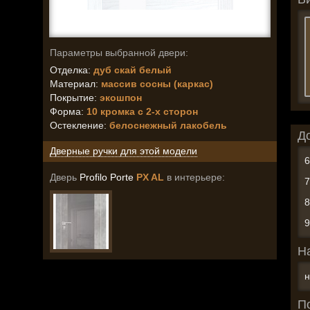
Параметры выбранной двери:
Отделка:
дуб скай белый
Материал:
массив сосны (каркас)
Покрытие:
экошпон
Форма:
10 кромка с 2-х сторон
Остекление
:
белоснежный лакобель
Д
Дверные ручки для этой модели
Дверь
Profilo Porte
PX AL
в интерьере:
Н
н
П