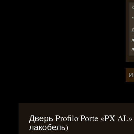
К
к
д
д
И
Дверь Profilo Porte «PX AL
лакобель)