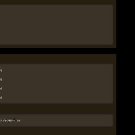
е)
е)
е)
е)
и уточняйте)