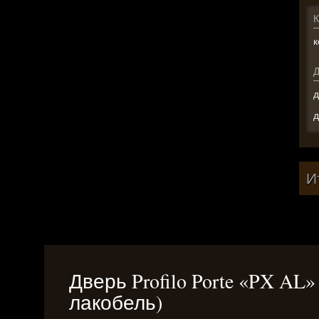
К
к
д
д
И
Дверь Profilo Porte «PX AL
лакобель)