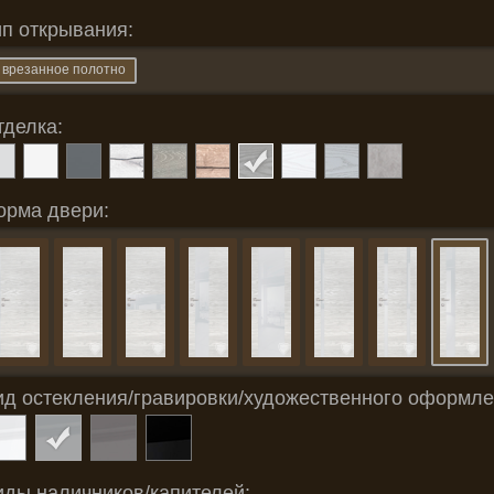
ип открывания:
врезанное полотно
тделка:
орма двери:
ид остекления/гравировки/художественного оформле
иды наличников/капителей: