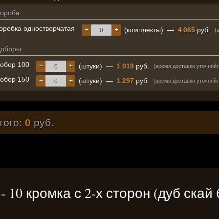
ороба
оробка одностворчатая
−
+
(комплекты)
—
4 065
руб.
(
Доборы
обор 100
−
+
(штуки)
—
1 019
руб.
(время доставки уточняйт
обор 150
−
+
(штуки)
—
1 297
руб.
(время доставки уточняйт
того:
0
руб.
» - 10 кромка с 2-х сторон (дуб ска