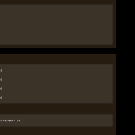
е)
е)
е)
е)
и уточняйте)