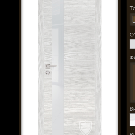
Т
О
Ф
В
В