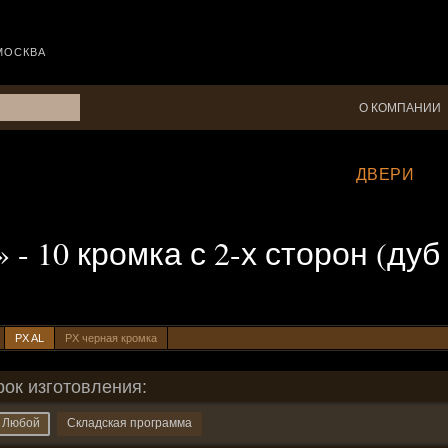
МОСКВА
О КОМПАНИИ
ДВЕРИ
» - 10 кромка с 2-х сторон (ду
PX AL
PX черная кромка
рок изготовления:
Любой
Складская программа