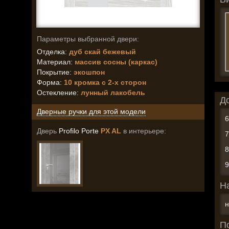
Параметры выбранной двери:
Отделка:
дуб скай бежевый
Материал:
массив сосны (каркас)
Покрытие:
экошпон
Форма:
10 кромка с 2-х сторон
Остекление
:
лунный лакобель
Д
Дверные ручки для этой модели
Дверь
Profilo Porte
PX AL
в интерьере:
Н
н
П