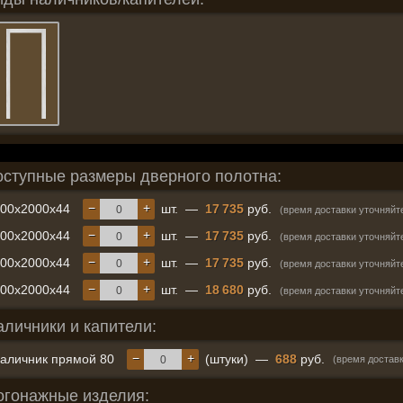
оступные размеры дверного полотна:
−
+
600x2000x44
шт.
—
17 735
руб.
(время доставки уточняйт
−
+
700x2000x44
шт.
—
17 735
руб.
(время доставки уточняйт
−
+
800x2000x44
шт.
—
17 735
руб.
(время доставки уточняйт
−
+
900x2000x44
шт.
—
18 680
руб.
(время доставки уточняйт
аличники и капители:
−
+
аличник прямой 80
(штуки)
—
688
руб.
(время доставк
огонажные изделия: