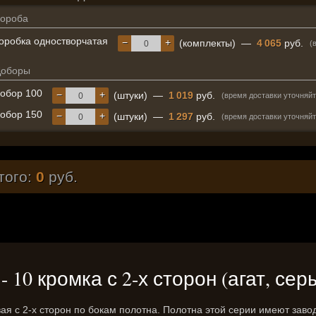
ороба
оробка одностворчатая
−
+
(комплекты)
—
4 065
руб.
(
Доборы
обор 100
−
+
(штуки)
—
1 019
руб.
(время доставки уточняйт
обор 150
−
+
(штуки)
—
1 297
руб.
(время доставки уточняйт
того:
0
руб.
 - 10 кромка с 2-х сторон (агат, се
 с 2-х сторон по бокам полотна. Полотна этой серии имеют завод