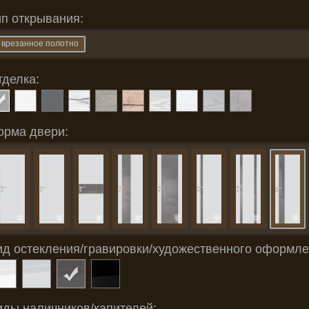
ип открывания:
врезанное полотно
тделка:
орма двери:
ид остекления/гравировки/художественного оформле
иды наличников/капителей: