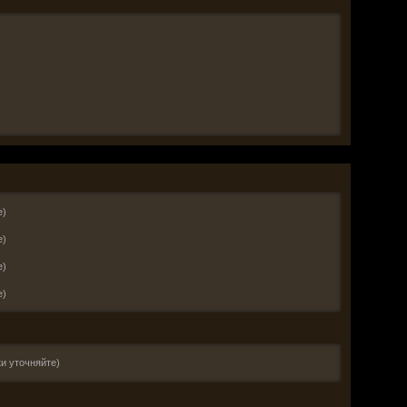
е)
е)
е)
е)
и уточняйте)