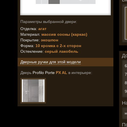
Параметры выбранной двери:
Отделка:
агат
Материал:
массив сосны (каркас)
Покрытие:
экошпон
Форма:
10 кромка с 2-х сторон
Остекление
:
серый лакобель
Д
Дверные ручки для этой модели
Дверь
Profilo Porte
PX AL
в интерьере:
Н
н
П