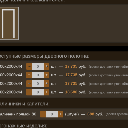
оступные размеры дверного полотна:
−
+
600x2000x44
шт.
—
17 735
руб.
(время доставки уточняйт
−
+
700x2000x44
шт.
—
17 735
руб.
(время доставки уточняйт
−
+
800x2000x44
шт.
—
17 735
руб.
(время доставки уточняйт
−
+
900x2000x44
шт.
—
18 680
руб.
(время доставки уточняйт
аличники и капители:
−
+
аличник прямой 80
(штуки)
—
688
руб.
(время доставк
огонажные изделия: