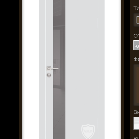
Т
О
Ф
В
В