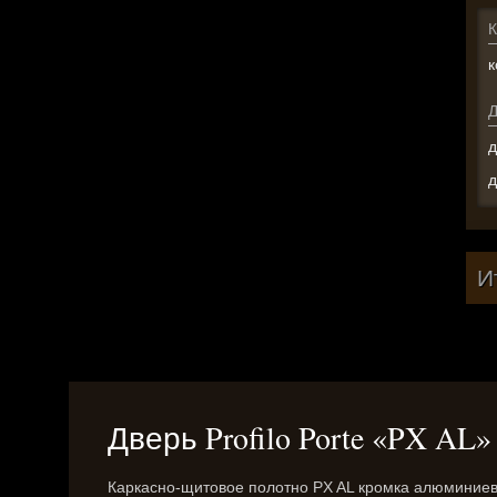
К
к
д
д
И
Дверь Profilo Porte «PX AL»
Каркасно-щитовое полотно PX AL кромка алюминиевая