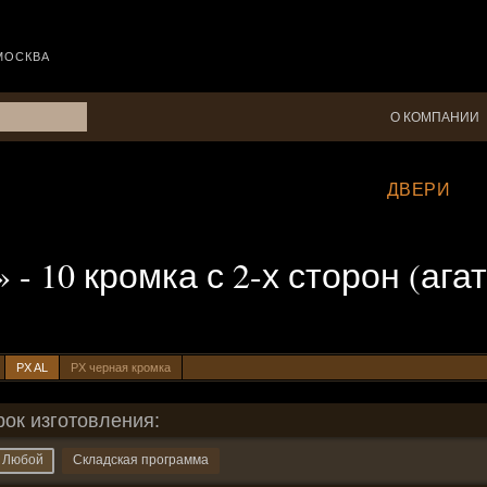
МОСКВА
О КОМПАНИИ
ДВЕРИ
» - 10 кромка с 2-х сторон (ага
PX AL
PX черная кромка
рок изготовления:
Любой
Складская программа