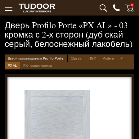
0
Дверь Profilo Porte «PX AL» - 03
кромка с 2-х сторон (дуб скай
серый, белоснежный лакобель)
Двери производителя
Profilo Porte
:
Classic
HGX
Modern
P
PX AL
PX черная кромка