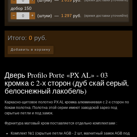
(штуки)
—
1 019
руб.
(время доставки уточняйте)
добор 150
−
+
(штуки)
—
1 297
руб.
(время доставки уточняйте)
Итого:
0
руб.
Добавить в корзину
Дверь Profilo Porte «PX AL» - 03
кромка с 2-х сторон (дуб скай серый,
белоснежный лакобель)
Каркасно-щитовое полотно PX AL кромка алюминиевая с 2-х сторон по
бокам полотна. Полотна этой серии имеют заводской зарез под
скрытые петли и под замок.
Фурнитура матовый хром поставляется отдельно комплектами :
Комплект №1 (скрытые петли AGB - 2 шт, магнитный замок AGB под