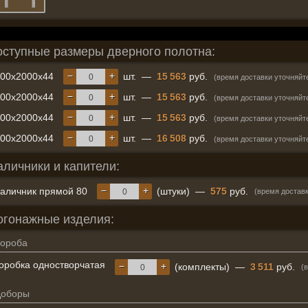
оступные размеры дверного полотна:
−
+
600x2000x44
шт.
—
15 563
руб.
(время доставки уточняйт
−
+
700x2000x44
шт.
—
15 563
руб.
(время доставки уточняйт
−
+
800x2000x44
шт.
—
15 563
руб.
(время доставки уточняйт
−
+
900x2000x44
шт.
—
16 508
руб.
(время доставки уточняйт
аличники и капители:
−
+
аличник прямой 80
(штуки)
—
575
руб.
(время доставк
огонажные изделия:
ороба
оробка одностворчатая
−
+
(комплекты)
—
3 511
руб.
(
Доборы