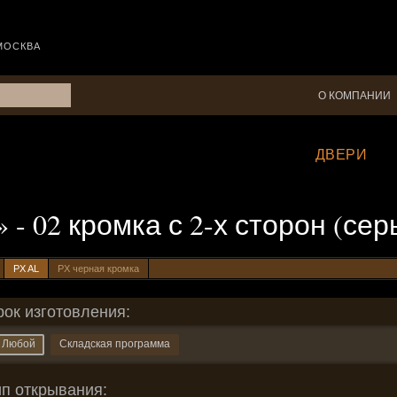
МОСКВА
О КОМПАНИИ
ДВЕРИ
» - 02 кромка с 2-х сторон (се
PX AL
PX черная кромка
рок изготовления:
Любой
Складская программа
ип открывания: