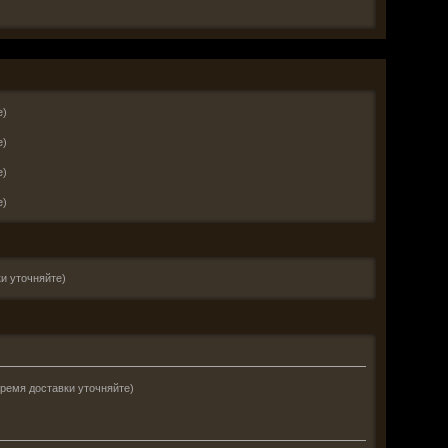
е)
е)
е)
е)
и уточняйте)
время доставки уточняйте)