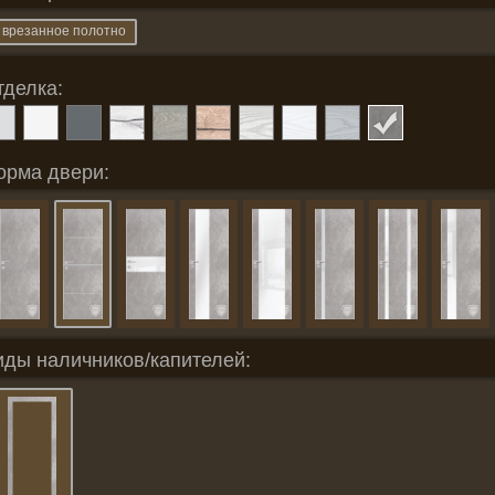
врезанное полотно
тделка:
орма двери:
иды наличников/капителей: