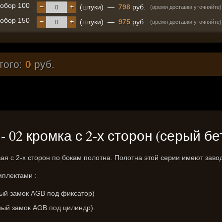
обор 100
−
+
(штуки)
—
798
руб.
(время доставки уточняйте)
обор 150
−
+
(штуки)
—
975
руб.
(время доставки уточняйте)
того:
0
руб.
 - 02 кромка с 2-х сторон (серый бе
 с 2-х сторон по бокам полотна. Полотна этой серии имеют завод
мплектами :
ный замок AGB под фиксатор)
ный замок AGB под цилиндр).