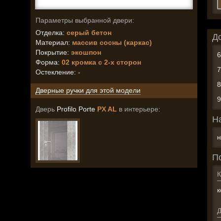
Параметры выбранной двери:
Отделка:
серый бетон
Д
Материал:
массив сосны (каркас)
Покрытие:
экошпон
Форма:
02 кромка с 2-х сторон
Остекление
:
-
Дверные ручки для этой модели
Дверь
Profilo Porte
PX AL
в интерьере:
Н
н
П
К
к