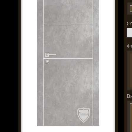
О
Ф
В