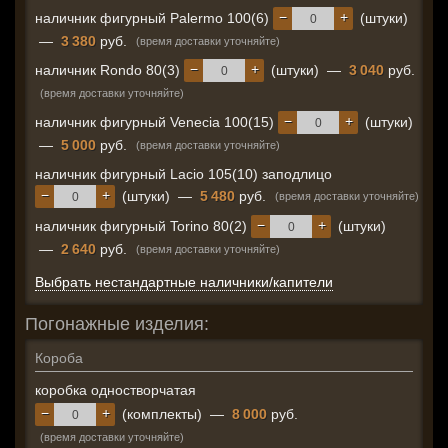
−
+
наличник фигурный Palermo 100(6)
(штуки)
—
3 380
руб.
(время доставки уточняйте)
−
+
наличник Rondo 80(3)
(штуки)
—
3 040
руб.
(время доставки уточняйте)
−
+
наличник фигурный Venecia 100(15)
(штуки)
—
5 000
руб.
(время доставки уточняйте)
наличник фигурный Lacio 105(10) заподлицо
−
+
(штуки)
—
5 480
руб.
(время доставки уточняйте)
−
+
наличник фигурный Torino 80(2)
(штуки)
—
2 640
руб.
(время доставки уточняйте)
Выбрать нестандартные наличники/капители
Погонажные изделия:
Короба
коробка одностворчатая
−
+
(комплекты)
—
8 000
руб.
(время доставки уточняйте)