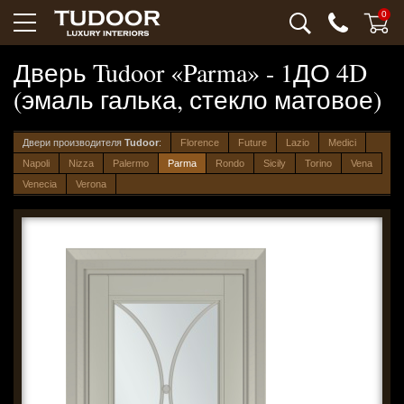
0
Дверь Tudoor «Parma» - 1ДО 4D
(эмаль галька, стекло матовое)
Двери производителя
Tudoor
:
Florence
Future
Lazio
Medici
Napoli
Nizza
Palermo
Parma
Rondo
Sicily
Torino
Vena
Venecia
Verona