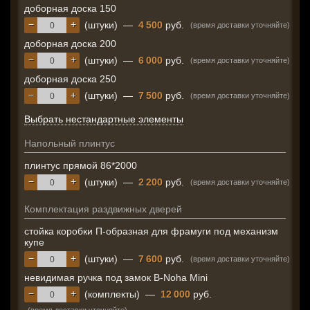
доборная доска 150
−
+
(штуки)
—
4 500
руб.
(время доставки уточняйте)
доборная доска 200
−
+
(штуки)
—
6 000
руб.
(время доставки уточняйте)
доборная доска 250
−
+
(штуки)
—
7 500
руб.
(время доставки уточняйте)
Выбрать нестандартные элементы
Напольный плинтус
плинтус прямой 86*2000
−
+
(штуки)
—
2 200
руб.
(время доставки уточняйте)
Комплектация раздвижных дверей
стойка коробки П-образная для фрамуги под механизм
купе
−
+
(штуки)
—
7 600
руб.
(время доставки уточняйте)
невидимая ручка под замок B-Noha Mini
−
+
(комплекты)
—
12 000
руб.