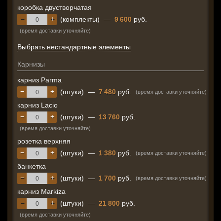
коробка двустворчатая
−
+
(комплекты)
—
9 600
руб.
(время доставки уточняйте)
Выбрать нестандартные элементы
Карнизы
карниз Parma
−
+
(штуки)
—
7 480
руб.
(время доставки уточняйте)
карниз Lacio
−
+
(штуки)
—
13 760
руб.
(время доставки уточняйте)
розетка верхняя
−
+
(штуки)
—
1 380
руб.
(время доставки уточняйте)
банкетка
−
+
(штуки)
—
1 700
руб.
(время доставки уточняйте)
карниз Markiza
−
+
(штуки)
—
21 800
руб.
(время доставки уточняйте)