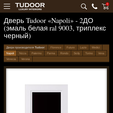
0
Дверь Tudoor «Napoli» - 2ДО
(эмаль белая ral 9003, триплекс
черный)
Двери производителя
Tudoor
:
Florence
Future
Lazio
Medici
Napoli
Nizza
Palermo
Parma
Rondo
Sicily
Torino
Vena
Venecia
Verona