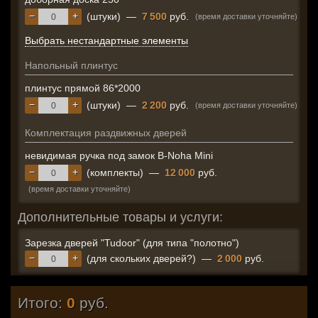
−
+
(штуки)
—
7 500
руб.
(время доставки уточняйте)
Выбрать нестандартные элементы
Напольный плинтус
плинтус прямой 86*2000
−
+
(штуки)
—
2 200
руб.
(время доставки уточняйте)
Комплектация раздвижных дверей
невидимая ручка под замок B-Noha Mini
−
+
(комплекты)
—
12 000
руб.
(время доставки уточняйте)
Дополнительные товары и услуги:
Зарезка дверей "Tudoor" (для типа "полотно")
−
+
(для скольких дверей?)
—
2 000
руб.
Итого:
0
руб.