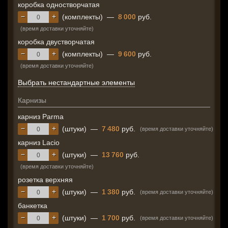
коробка одностворчатая
−
+
(комплекты)
—
8 000
руб.
(время доставки уточняйте)
коробка двустворчатая
−
+
(комплекты)
—
9 600
руб.
(время доставки уточняйте)
Выбрать нестандартные элементы
Карнизы
карниз Parma
−
+
(штуки)
—
7 480
руб.
(время доставки уточняйте)
карниз Lacio
−
+
(штуки)
—
13 760
руб.
(время доставки уточняйте)
розетка верхняя
−
+
(штуки)
—
1 380
руб.
(время доставки уточняйте)
банкетка
−
+
(штуки)
—
1 700
руб.
(время доставки уточняйте)