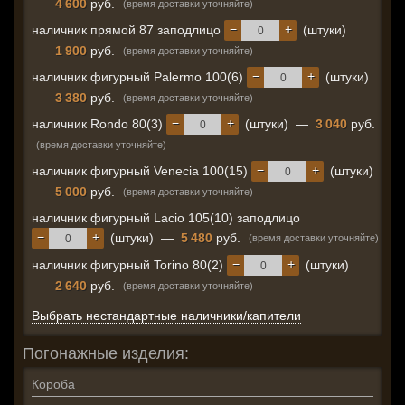
—
4 600
руб.
(время доставки уточняйте)
−
+
наличник прямой 87 заподлицо
(штуки)
—
1 900
руб.
(время доставки уточняйте)
−
+
наличник фигурный Palermo 100(6)
(штуки)
—
3 380
руб.
(время доставки уточняйте)
−
+
наличник Rondo 80(3)
(штуки)
—
3 040
руб.
(время доставки уточняйте)
−
+
наличник фигурный Venecia 100(15)
(штуки)
—
5 000
руб.
(время доставки уточняйте)
наличник фигурный Lacio 105(10) заподлицо
−
+
(штуки)
—
5 480
руб.
(время доставки уточняйте)
−
+
наличник фигурный Torino 80(2)
(штуки)
—
2 640
руб.
(время доставки уточняйте)
Выбрать нестандартные наличники/капители
Погонажные изделия:
Короба