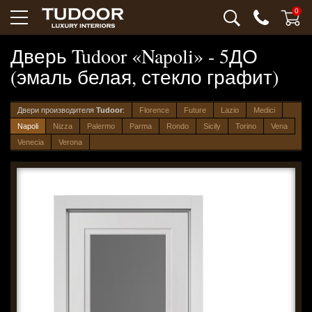
0
Дверь Tudoor «Napoli» - 5ДО
(эмаль белая, стекло графит)
Двери производителя
Tudoor
:
Florence
Future
Lazio
Medici
Napoli
Nizza
Palermo
Parma
Rondo
Sicily
Torino
Vena
Venecia
Verona