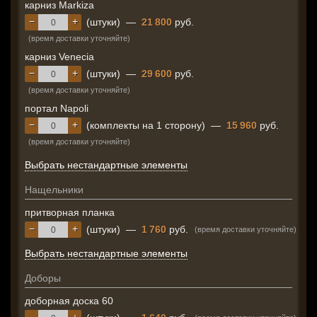
карниз Markiza
−
+
(штуки)
—
21 800
руб.
(время доставки уточняйте)
карниз Venecia
−
+
(штуки)
—
29 600
руб.
(время доставки уточняйте)
портал Napoli
−
+
(комплекты на 1 сторону)
—
15 960
руб.
(время доставки уточняйте)
Выбрать нестандартные элементы
Нащельники
притворная планка
−
+
(штуки)
—
1 760
руб.
(время доставки уточняйте)
Выбрать нестандартные элементы
Доборы
доборная доска 60