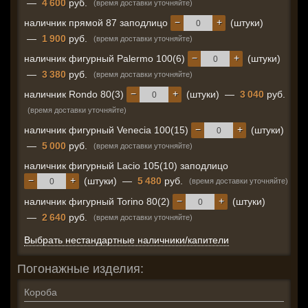
—
4 600
руб.
(время доставки уточняйте)
−
+
наличник прямой 87 заподлицо
(штуки)
—
1 900
руб.
(время доставки уточняйте)
−
+
наличник фигурный Palermo 100(6)
(штуки)
—
3 380
руб.
(время доставки уточняйте)
−
+
наличник Rondo 80(3)
(штуки)
—
3 040
руб.
(время доставки уточняйте)
−
+
наличник фигурный Venecia 100(15)
(штуки)
—
5 000
руб.
(время доставки уточняйте)
наличник фигурный Lacio 105(10) заподлицо
−
+
(штуки)
—
5 480
руб.
(время доставки уточняйте)
−
+
наличник фигурный Torino 80(2)
(штуки)
—
2 640
руб.
(время доставки уточняйте)
Выбрать нестандартные наличники/капители
Погонажные изделия:
Короба