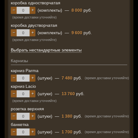
коробка одностворчатая
−
+
(комплекты)
—
8 000
руб.
(время доставки уточняйте)
коробка двустворчатая
−
+
(комплекты)
—
9 600
руб.
(время доставки уточняйте)
Выбрать нестандартные элементы
Карнизы
карниз Parma
−
+
(штуки)
—
7 480
руб.
(время доставки уточняйте)
карниз Lacio
−
+
(штуки)
—
13 760
руб.
(время доставки уточняйте)
розетка верхняя
−
+
(штуки)
—
1 380
руб.
(время доставки уточняйте)
банкетка
−
+
(штуки)
—
1 700
руб.
(время доставки уточняйте)