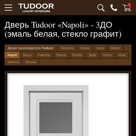
0
Дверь Tudoor «Napoli» - 3ДО
(эмаль белая, стекло графит)
Двери производителя
Tudoor
:
Florence
Future
Lazio
Medici
Napoli
Nizza
Palermo
Parma
Rondo
Sicily
Torino
Vena
Venecia
Verona