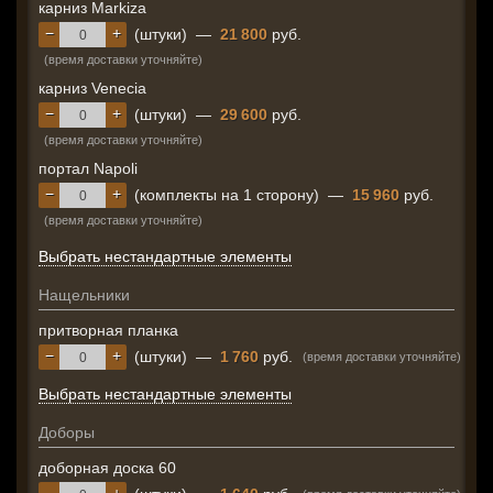
карниз Markiza
−
+
(штуки)
—
21 800
руб.
(время доставки уточняйте)
карниз Venecia
−
+
(штуки)
—
29 600
руб.
(время доставки уточняйте)
портал Napoli
−
+
(комплекты на 1 сторону)
—
15 960
руб.
(время доставки уточняйте)
Выбрать нестандартные элементы
Нащельники
притворная планка
−
+
(штуки)
—
1 760
руб.
(время доставки уточняйте)
Выбрать нестандартные элементы
Доборы
доборная доска 60