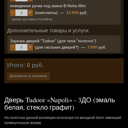
невидимая ручка под замок B-Noha Mini
−
+
(комплекты)
—
12 000
руб.
(время доставки уточняйте)
Дополнительные товары и услуги:
Зарезка дверей "Tudoor" (для типа "полотно")
−
+
(для скольких дверей?)
—
2 000
руб.
Итого:
0
руб.
Добавить в корзину
Дверь Tudoor «Napoli» - 3ДО (эмаль
белая, стекло графит)
На полотнах данной коллекции используется вкладной багет имеющий
прямоугольную форму