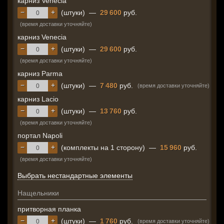
карниз Venecia
−
+
(штуки)
—
29 600
руб.
(время доставки уточняйте)
карниз Venecia
−
+
(штуки)
—
29 600
руб.
(время доставки уточняйте)
карниз Parma
−
+
(штуки)
—
7 480
руб.
(время доставки уточняйте)
карниз Lacio
−
+
(штуки)
—
13 760
руб.
(время доставки уточняйте)
портал Napoli
−
+
(комплекты на 1 сторону)
—
15 960
руб.
(время доставки уточняйте)
Выбрать нестандартные элементы
Нащельники
притворная планка
−
+
(штуки)
—
1 760
руб.
(время доставки уточняйте)