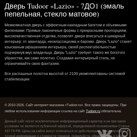
Дверь Tudoor «Lazio» - 7ДО1 (эмаль
пепельная, стекло матовое)
Межкомнатная дверь с эффектным накладным багетом и объемными
филенками. Прямые лаконичные формы с прекрасными пропорциям,
высококачественная отделка, позволят двери вписаться в шикарный
интерьер: от авангарда, неоклассицизма и барокко. Дверь "Lazio" станет
изысканым украшением интерьера, своей респектабельностью
подчеркнув вкус владельца. Дверь "Lazio" требует такого же богатого
убранства, как само полотно. Создавая интерьерный стиль, не
ограничивайте свою фантазию.
Все распашные полотна высотой от 2100 укомплектованы системой
стабилизации.
© 2010-2026. Сайт интернет-магазина «Tudoor.ru». Все права защищены.
При
любом использовании информации ссылка на сайт
Tudoor.ru
обязательна.
Данный сайт носит исключительно информационный характер и ни при каких
условиях не является публичной офертой,
определяемой положениями Статьи
437 ГК РФ. Цены на сайте могут отличаться от действующих.
Для получения
точной информации о стоимости товаров, пожалуйста, обращайтесь к нашим