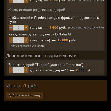
(штуки)
—
2 200
руб.
(время доставки уточняйте)
Комплектация раздвижных дверей
стойка коробки П-образная для фрамуги под механизм
купе
−
+
(штуки)
—
7 600
руб.
(время доставки уточняйте)
невидимая ручка под замок B-Noha Mini
−
+
(комплекты)
—
12 000
руб.
(время доставки уточняйте)
Дополнительные товары и услуги:
Зарезка дверей "Tudoor" (для типа "полотно")
−
+
(для скольких дверей?)
—
2 000
руб.
Итого:
0
руб.
Добавить в корзину