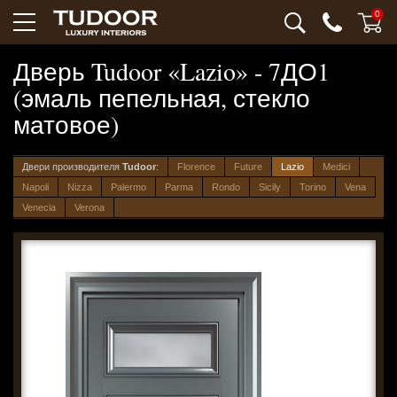
0
Дверь Tudoor «Lazio» - 7ДО1
(эмаль пепельная, стекло
матовое)
Двери производителя
Tudoor
:
Florence
Future
Lazio
Medici
Napoli
Nizza
Palermo
Parma
Rondo
Sicily
Torino
Vena
Venecia
Verona