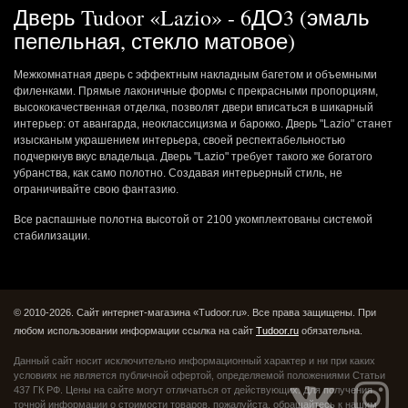
Дверь Tudoor «Lazio» - 6ДО3 (эмаль
пепельная, стекло матовое)
Межкомнатная дверь с эффектным накладным багетом и объемными
филенками. Прямые лаконичные формы с прекрасными пропорциям,
высококачественная отделка, позволят двери вписаться в шикарный
интерьер: от авангарда, неоклассицизма и барокко. Дверь "Lazio" станет
изысканым украшением интерьера, своей респектабельностью
подчеркнув вкус владельца. Дверь "Lazio" требует такого же богатого
убранства, как само полотно. Создавая интерьерный стиль, не
ограничивайте свою фантазию.
Все распашные полотна высотой от 2100 укомплектованы системой
стабилизации.
© 2010-2026. Сайт интернет-магазина «Tudoor.ru». Все права защищены.
При
любом использовании информации ссылка на сайт
Tudoor.ru
обязательна.
Данный сайт носит исключительно информационный характер и ни при каких
условиях не является публичной офертой,
определяемой положениями Статьи
437 ГК РФ. Цены на сайте могут отличаться от действующих.
Для получения
точной информации о стоимости товаров, пожалуйста, обращайтесь к нашим