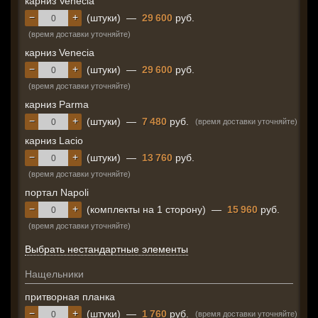
карниз Venecia
−
+
(штуки)
—
29 600
руб.
(время доставки уточняйте)
карниз Venecia
−
+
(штуки)
—
29 600
руб.
(время доставки уточняйте)
карниз Parma
−
+
(штуки)
—
7 480
руб.
(время доставки уточняйте)
карниз Lacio
−
+
(штуки)
—
13 760
руб.
(время доставки уточняйте)
портал Napoli
−
+
(комплекты на 1 сторону)
—
15 960
руб.
(время доставки уточняйте)
Выбрать нестандартные элементы
Нащельники
притворная планка
−
+
(штуки)
—
1 760
руб.
(время доставки уточняйте)