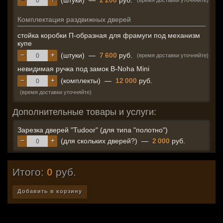
(штуки)
—
2 200
руб.
(время доставки уточняйте)
Комплектация раздвижных дверей
стойка коробки П-образная для фрамуги под механизм
купе
−
+
(штуки)
—
7 600
руб.
(время доставки уточняйте)
невидимая ручка под замок B-Noha Mini
−
+
(комплекты)
—
12 000
руб.
(время доставки уточняйте)
Дополнительные товары и услуги:
Зарезка дверей "Tudoor" (для типа "полотно")
−
+
(для скольких дверей?)
—
2 000
руб.
Итого:
0
руб.
Добавить в корзину