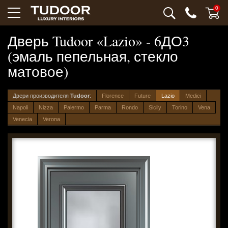
0
Дверь Tudoor «Lazio» - 6ДО3
(эмаль пепельная, стекло
матовое)
Двери производителя
Tudoor
:
Florence
Future
Lazio
Medici
Napoli
Nizza
Palermo
Parma
Rondo
Sicily
Torino
Vena
Venecia
Verona