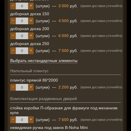
−
+
(штуки)
—
3 000
руб.
(время доставки уточняйте)
доборная доска 150
−
+
(штуки)
—
4 500
руб.
(время доставки уточняйте)
доборная доска 200
−
+
(штуки)
—
6 000
руб.
(время доставки уточняйте)
доборная доска 250
−
+
(штуки)
—
7 500
руб.
(время доставки уточняйте)
Выбрать нестандартные элементы
Напольный плинтус
плинтус прямой 86*2000
−
+
(штуки)
—
2 200
руб.
(время доставки уточняйте)
Комплектация раздвижных дверей
стойка коробки П-образная для фрамуги под механизм
купе
−
+
(штуки)
—
7 600
руб.
(время доставки уточняйте)
невидимая ручка под замок B-Noha Mini