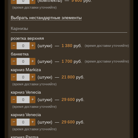
−
+
(комплекты)
—
9 600
руб.
(время доставки уточняйте)
Выбрать нестандартные элементы
Карнизы
розетка верхняя
−
+
(штуки)
—
1 380
руб.
(время доставки уточняйте)
банкетка
−
+
(штуки)
—
1 700
руб.
(время доставки уточняйте)
карниз Markiza
−
+
(штуки)
—
21 800
руб.
(время доставки уточняйте)
карниз Venecia
−
+
(штуки)
—
29 600
руб.
(время доставки уточняйте)
карниз Venecia
−
+
(штуки)
—
29 600
руб.
(время доставки уточняйте)
карниз Parma