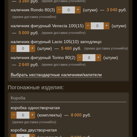
—
3 380
руб.
(время доставки уточняйте)
−
+
наличник Rondo 80(3)
(штуки)
—
3 040
руб.
(время доставки уточняйте)
−
+
наличник фигурный Venecia 100(15)
(штуки)
—
5 000
руб.
(время доставки уточняйте)
наличник фигурный Lacio 105(10) заподлицо
−
+
(штуки)
—
5 480
руб.
(время доставки уточняйте)
−
+
наличник фигурный Torino 80(2)
(штуки)
—
2 640
руб.
(время доставки уточняйте)
Выбрать нестандартные наличники/капители
Погонажные изделия:
Короба
коробка одностворчатая
−
+
(комплекты)
—
8 000
руб.
(время доставки уточняйте)
коробка двустворчатая