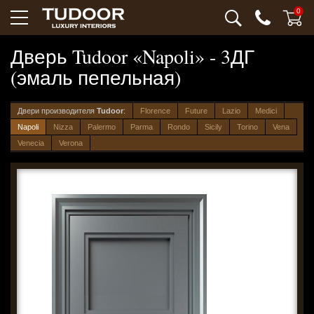
0
Дверь Tudoor «Napoli» - 3ДГ
(эмаль пепельная)
Двери производителя
Tudoor
:
Florence
Future
Lazio
Medici
Napoli
Nizza
Palermo
Parma
Rondo
Sicily
Torino
Vena
Venecia
Verona