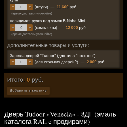
купе
−
+
(штуки)
—
11 600
руб.
(время доставки уточняйте)
невидимая ручка под замок B-Noha Mini
−
+
(комплекты)
—
12 000
руб.
(время доставки уточняйте)
Дополнительные товары и услуги:
Зарезка дверей "Tudoor" (для типа "полотно")
−
+
(для скольких дверей?)
—
2 000
руб.
Итого:
0
руб.
Добавить в корзину
Дверь Tudoor «Venecia» - 8ДГ (эмаль
каталога RAL c продирами)