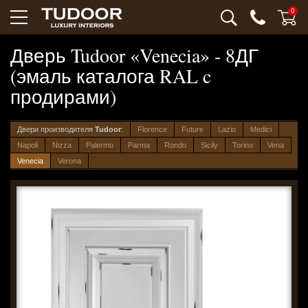
0
Дверь Tudoor «Venecia» - 8ДГ
(эмаль каталога RAL c
продирами)
Двери производителя
Tudoor
:
Florence
Future
Lazio
Medici
Napoli
Nizza
Palermo
Parma
Rondo
Sicily
Torino
Vena
Venecia
Verona