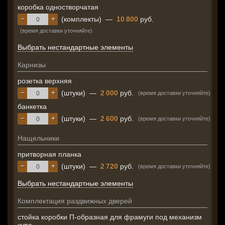
коробка одностворчатая
−
+
(комплекты)
—
10 800
руб.
(время доставки уточняйте)
Выбрать нестандартные элементы
Карнизы
розетка верхняя
−
+
(штуки)
—
2 000
руб.
(время доставки уточняйте)
банкетка
−
+
(штуки)
—
2 600
руб.
(время доставки уточняйте)
Нащельники
притворная планка
−
+
(штуки)
—
2 720
руб.
(время доставки уточняйте)
Выбрать нестандартные элементы
Комплектация раздвижных дверей
стойка коробки П-образная для фрамуги под механизм