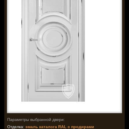
Параметры выбранной двери:
Отделка:
эмаль каталога RAL c продирами