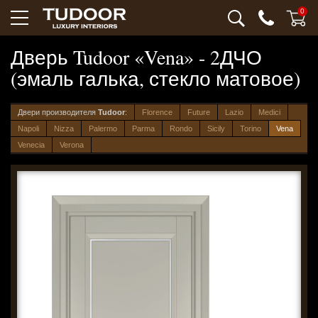
0
Дверь Tudoor «Vena» - 2ДЧО
(эмаль галька, стекло матовое)
Двери производителя
Tudoor
:
Florence
Future
Lazio
Medici
Napoli
Nizza
Palermo
Parma
Rondo
Sicily
Torino
Vena
Venecia
Verona