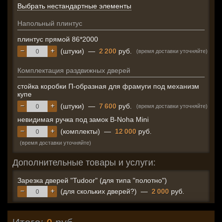
Выбрать нестандартные элементы
Напольный плинтус
плинтус прямой 86*2000
−
+
(штуки)
—
2 200
руб.
(время доставки уточняйте)
Комплектация раздвижных дверей
стойка коробки П-образная для фрамуги под механизм
купе
−
+
(штуки)
—
7 600
руб.
(время доставки уточняйте)
невидимая ручка под замок B-Noha Mini
−
+
(комплекты)
—
12 000
руб.
(время доставки уточняйте)
Дополнительные товары и услуги:
Зарезка дверей "Tudoor" (для типа "полотно")
−
+
(для скольких дверей?)
—
2 000
руб.