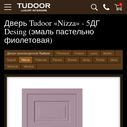
0
Дверь Tudoor «Nizza» - 5ДГ
Desing (эмаль пастельно
фиолетовая)
Двери производителя
Tudoor
:
Florence
Future
Lazio
Medici
Napoli
Nizza
Palermo
Parma
Rondo
Sicily
Torino
Vena
Venecia
Verona