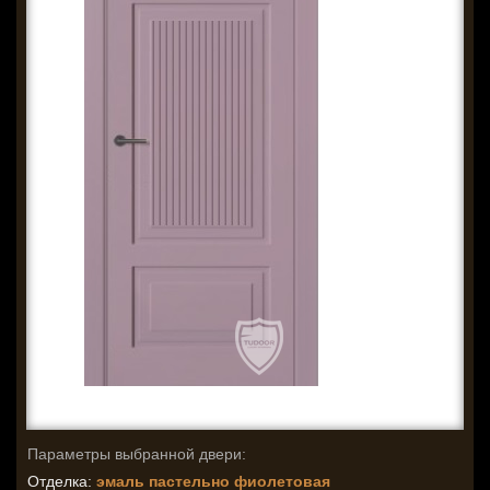
Параметры выбранной двери:
Отделка:
эмаль пастельно фиолетовая