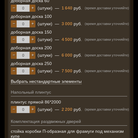
доборная доска 60
−
+
(штуки)
—
1 640
руб.
(время доставки уточняйте)
доборная доска 100
−
+
(штуки)
—
3 000
руб.
(время доставки уточняйте)
доборная доска 150
−
+
(штуки)
—
4 500
руб.
(время доставки уточняйте)
доборная доска 200
−
+
(штуки)
—
6 000
руб.
(время доставки уточняйте)
доборная доска 250
−
+
(штуки)
—
7 500
руб.
(время доставки уточняйте)
Выбрать нестандартные элементы
Напольный плинтус
плинтус прямой 86*2000
−
+
(штуки)
—
2 200
руб.
(время доставки уточняйте)
Комплектация раздвижных дверей
стойка коробки П-образная для фрамуги под механизм
купе