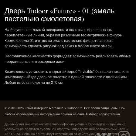
Дверь Tudoor «Future» - 01 (эмаль
пастельно фиолетовая)
На безупречно гладкой поверхности полотна отфрезерованы
переплетенные линии, образуя различные геометрические фигуры.
Кроме формы 01 и отделки эмаль пастельно фиолетовая есть
возможность сделать рисунок под заказ в любом цвете эмали.
Неограниченое количество форм дает возможность реализовать любые
неординарные интерьерные идеи.
Возможность установить в скрытый короб "Invisible" без наличника, или
компланарный где дверное полотно в единой плоскости с наличником.
Любая высота полотна до 270 см.
© 2010-2026. Сайт интернет-магазина «Tudoor.ru». Все права защищены.
При
любом использовании информации ссылка на сайт
Tudoor.ru
обязательна.
Данный сайт носит исключительно информационный характер и ни при каких
условиях не является публичной офертой,
определяемой положениями Статьи
437 ГК РФ. Цены на сайте могут отличаться от действующих.
Для получения