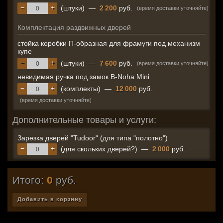
−
+
(штуки)
—
2 200
руб.
(время доставки уточняйте)
Комплектация раздвижных дверей
стойка коробки П-образная для фрамуги под механизм
купе
−
+
(штуки)
—
7 600
руб.
(время доставки уточняйте)
невидимая ручка под замок B-Noha Mini
−
+
(комплекты)
—
12 000
руб.
(время доставки уточняйте)
Дополнительные товары и услуги:
Зарезка дверей "Tudoor" (для типа "полотно")
−
+
(для скольких дверей?)
—
2 000
руб.
Итого:
0
руб.
Добавить в корзину