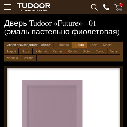
0
Дверь Tudoor «Future» - 01
(эмаль пастельно фиолетовая)
Двери производителя
Tudoor
:
Florence
Future
Lazio
Medici
Napoli
Nizza
Palermo
Parma
Rondo
Sicily
Torino
Vena
Venecia
Verona