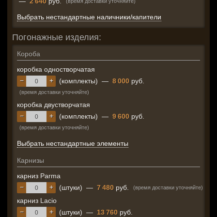
—
2 640
руб.
(время доставки уточняйте)
Выбрать нестандартные наличники/капители
Погонажные изделия:
Короба
коробка одностворчатая
−
+
(комплекты)
—
8 000
руб.
(время доставки уточняйте)
коробка двустворчатая
−
+
(комплекты)
—
9 600
руб.
(время доставки уточняйте)
Выбрать нестандартные элементы
Карнизы
карниз Parma
−
+
(штуки)
—
7 480
руб.
(время доставки уточняйте)
карниз Lacio
−
+
(штуки)
—
13 760
руб.