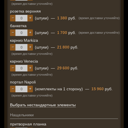
(время доставки уточняйте)
розетка верхняя
−
+
(штуки)
—
1 380
руб.
(время доставки уточняйте)
банкетка
−
+
(штуки)
—
1 700
руб.
(время доставки уточняйте)
карниз Markiza
−
+
(штуки)
—
21 800
руб.
(время доставки уточняйте)
карниз Venecia
−
+
(штуки)
—
29 600
руб.
(время доставки уточняйте)
портал Napoli
−
+
(комплекты на 1 сторону)
—
15 960
руб.
(время доставки уточняйте)
Выбрать нестандартные элементы
Нащельники
притворная планка