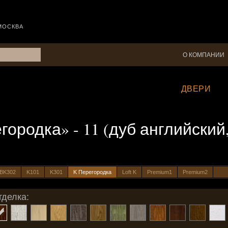
МОСКВА
О КОМПАНИИ
ДВЕРИ
городка» - 11 (дуб английский
BK302
K101
K301
K Перегородка
Loft K
Premium1
Premium2
тделка: