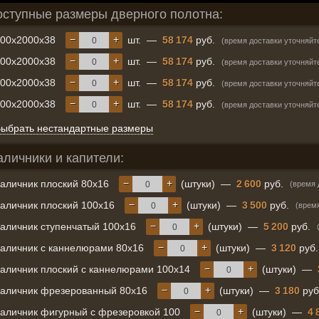
оступные размеры дверного полотна:
−
+
600x2000x38
шт.
—
58 174
руб.
(время доставки уточняйт
−
+
700x2000x38
шт.
—
58 174
руб.
(время доставки уточняйт
−
+
800x2000x38
шт.
—
58 174
руб.
(время доставки уточняйт
−
+
900x2000x38
шт.
—
58 174
руб.
(время доставки уточняйт
ыбрать нестандартные размеры
аличники и капители:
−
+
аличник плоский 80х16
(штуки)
—
2 600
руб.
(время 
−
+
аличник плоский 100х16
(штуки)
—
3 500
руб.
(врем
−
+
аличник ступенчатый 100х16
(штуки)
—
5 200
руб.
−
+
аличник с каннелюрами 80х16
(штуки)
—
3 120
руб.
−
+
аличник плоский с каннелюрами 100х14
(штуки)
—
−
+
аличник фрезерованный 80х16
(штуки)
—
3 180
руб
−
+
аличник фигурный с фрезеровкой 100
(штуки)
—
4 