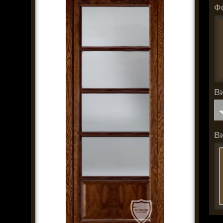
Ф
В
В