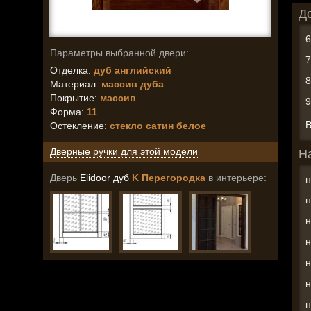
Д
Параметры выбранной двери:
Отделка:
дуб английский
Материал:
массив дуба
Покрытие:
массив
Форма:
11
В
Остекление
:
стекло сатин белое
Дверные ручки для этой модели
Н
Дверь
Elidoor дуб
K Перегородка
в интерьере:
н
н
н
н
н
н
н