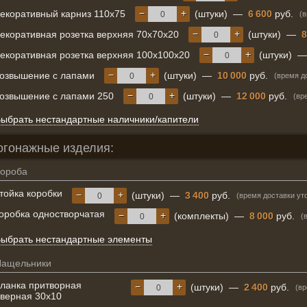
−
+
екоративный карниз 110х75
(штуки)
—
6 600
руб.
(
−
+
екоративная розетка верхняя 70х70х20
(штуки)
—
8
−
+
екоративная розетка верхняя 100х100х20
(штуки)
−
+
озвышение с лапами
(штуки)
—
10 000
руб.
(время д
−
+
озвышение с лапами 250
(штуки)
—
12 000
руб.
(вр
ыбрать нестандартные наличники/капители
огонажные изделия:
ороба
тойка коробки
−
+
(штуки)
—
3 400
руб.
(время доставки ут
оробка одностворчатая
−
+
(комплекты)
—
8 000
руб.
(
ыбрать нестандартные элементы
Нащельники
ланка притворная
−
+
(штуки)
—
2 400
руб.
(вр
верная 30х10