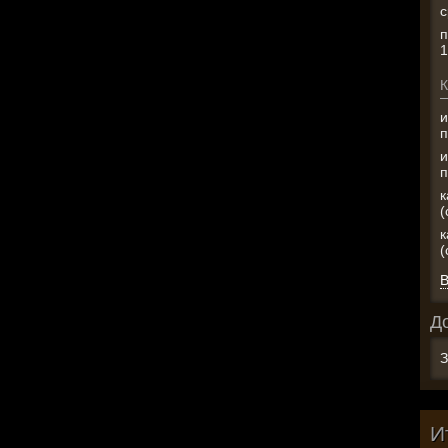
с
п
1
К
и
п
и
п
к
к
(
В
Д
З
И