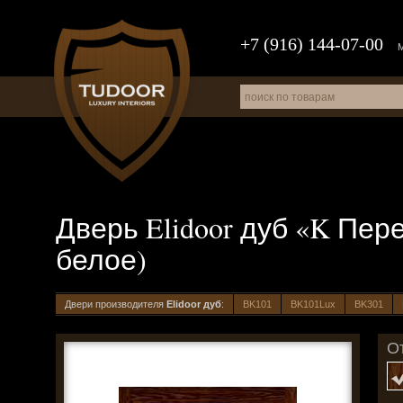
+7 (916) 144-07-00
Дверь Elidoor дуб «K Пере
белое)
Двери производителя
Elidoor дуб
:
BK101
BK101Lux
BK301
О