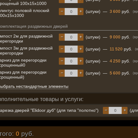
рощеный 100х15х1000
линтус половой плоский
−
+
(штуки)
—
3 600
руб.
(вр
00х15х1000
омплектация раздвижных дверей
мпост 2м для раздвижной
−
+
(штуки)
—
9 000
руб.
(вр
ерегородки
мпост 3м для раздвижной
−
+
(штуки)
—
11 520
руб.
(
ерегородки
арниз для перегородки
−
+
(штуки)
—
4 250
руб.
(вр
(срощенный0
арниз для перегородки
−
+
(штуки)
—
5 600
руб.
(вр
срощенный)
ыбрать нестандартные элементы
ополнительные товары и услуги:
−
+
арезка дверей "Elidoor дуб" (для типа "полотно")
(для
того:
0
руб.