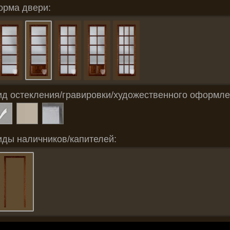
орма двери:
ид остекления/гравировки/художественного оформле
иды наличников/капителей: