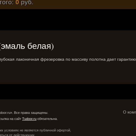
того:
0
руб.
 (эмаль белая)
убокая лаконичная фрезеровка по массиву полотна дает гарантию, 
О ком
door.ru». Все права защищены.
сылка на сайт
Tudoor.ru
обязательна.
их условиях не является публичной офертой,
аться от действующих.