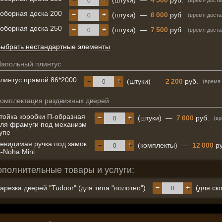
(штуки)
—
4 500
руб.
(время доста
оборная доска 200
−
+
(штуки)
—
6 000
руб.
(время доста
оборная доска 250
−
+
(штуки)
—
7 500
руб.
(время доста
ыбрать нестандартные элементы
апольный плинтус
линтус прямой 86*2000
−
+
(штуки)
—
2 200
руб.
(время 
омплектация раздвижных дверей
тойка коробки П-образная
−
+
(штуки)
—
7 600
руб.
(вр
ля фрамуги под механизм
упе
евидимая ручка под замок
−
+
(комплекты)
—
12 000
ру
-Noha Mini
ополнительные товары и услуги:
−
+
арезка дверей "Tudoor" (для типа "полотно")
(для ск