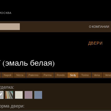
МОСКВА
О КОМПАНИИ
ДВЕРИ
Г (эмаль белая)
Napoli
Nizza
Palermo
Parma
Rondo
Sicily
Torino
Vena
Vene
тделка:
орма двери: