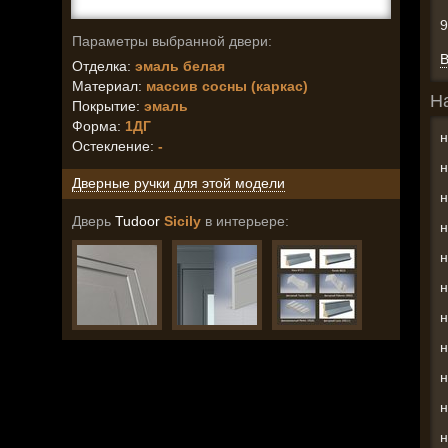
Параметры выбранной двери:
В
Отделка:
эмаль белая
Материал:
массив сосны (каркас)
Н
Покрытие:
эмаль
Форма:
1ДГ
н
Остекление
:
-
н
Дверные ручки для этой модели
н
Дверь
Tudoor
Sicily
в интерьере:
н
н
н
н
н
н
н
н