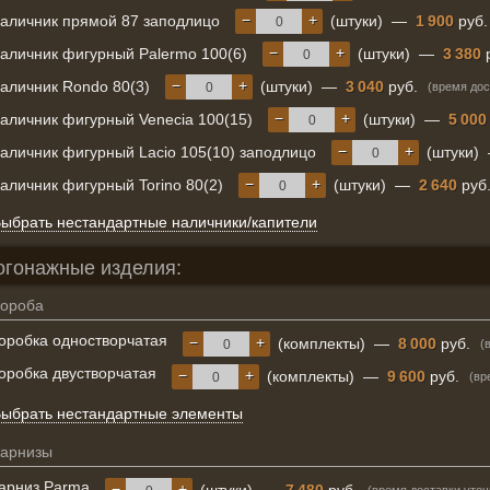
−
+
аличник прямой 87 заподлицо
(штуки)
—
1 900
руб.
−
+
аличник фигурный Palermo 100(6)
(штуки)
—
3 380
р
−
+
аличник Rondo 80(3)
(штуки)
—
3 040
руб.
(время дос
−
+
аличник фигурный Venecia 100(15)
(штуки)
—
5 000
−
+
аличник фигурный Lacio 105(10) заподлицо
(штуки)
−
+
аличник фигурный Torino 80(2)
(штуки)
—
2 640
руб
ыбрать нестандартные наличники/капители
огонажные изделия:
ороба
оробка одностворчатая
−
+
(комплекты)
—
8 000
руб.
(
оробка двустворчатая
−
+
(комплекты)
—
9 600
руб.
(вр
ыбрать нестандартные элементы
арнизы
арниз Parma
−
+