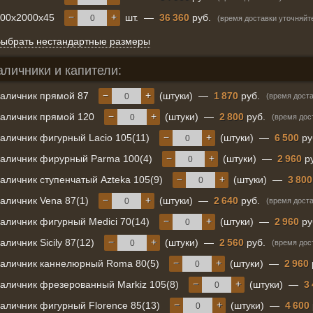
−
+
900x2000x45
шт.
—
36 360
руб.
(время доставки уточняйт
ыбрать нестандартные размеры
аличники и капители:
−
+
аличник прямой 87
(штуки)
—
1 870
руб.
(время доста
−
+
аличник прямой 120
(штуки)
—
2 800
руб.
(время дос
−
+
аличник фигурный Lacio 105(11)
(штуки)
—
6 500
ру
−
+
аличник фирурный Parma 100(4)
(штуки)
—
2 960
ру
−
+
аличник ступенчатый Azteka 105(9)
(штуки)
—
3 800
−
+
аличник Vena 87(1)
(штуки)
—
2 640
руб.
(время доста
−
+
аличник фигурный Medici 70(14)
(штуки)
—
2 960
ру
−
+
аличник Sicily 87(12)
(штуки)
—
2 560
руб.
(время дос
−
+
аличник каннелюрный Roma 80(5)
(штуки)
—
2 960
−
+
аличник фрезерованный Markiz 105(8)
(штуки)
—
3
−
+
аличник фигурный Florence 85(13)
(штуки)
—
4 600