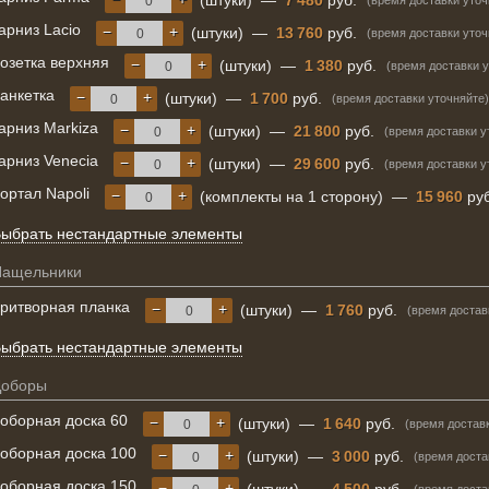
(штуки)
—
7 480
руб.
(время доставки уточ
арниз Lacio
−
+
(штуки)
—
13 760
руб.
(время доставки уточ
озетка верхняя
−
+
(штуки)
—
1 380
руб.
(время доставки 
анкетка
−
+
(штуки)
—
1 700
руб.
(время доставки уточняйте)
арниз Markiza
−
+
(штуки)
—
21 800
руб.
(время доставки у
арниз Venecia
−
+
(штуки)
—
29 600
руб.
(время доставки у
ортал Napoli
−
+
(комплекты на 1 сторону)
—
15 960
руб
ыбрать нестандартные элементы
Нащельники
ритворная планка
−
+
(штуки)
—
1 760
руб.
(время достав
ыбрать нестандартные элементы
Доборы
оборная доска 60
−
+
(штуки)
—
1 640
руб.
(время достав
оборная доска 100
−
+
(штуки)
—
3 000
руб.
(время доста
оборная доска 150
−
+