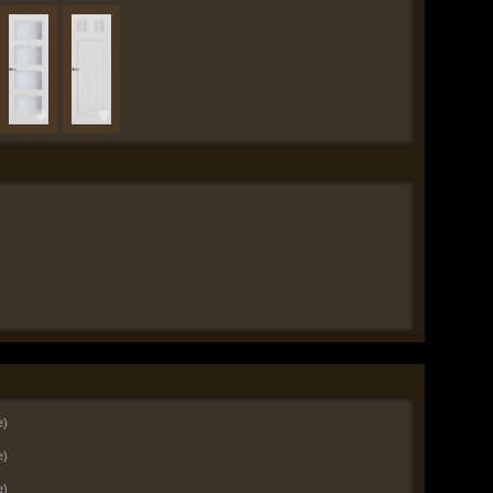
е)
е)
е)