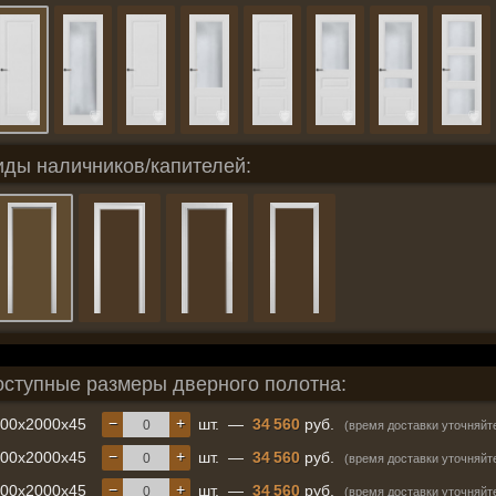
иды наличников/капителей:
оступные размеры дверного полотна:
−
+
600x2000x45
шт.
—
34 560
руб.
(время доставки уточняйт
−
+
700x2000x45
шт.
—
34 560
руб.
(время доставки уточняйт
−
+
800x2000x45
шт.
—
34 560
руб.
(время доставки уточняйт