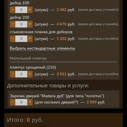
добор 100
−
+
(штуки)
—
2 482
руб.
(время доставки уточняйте)
добор 200
−
+
(штуки)
—
4 670
руб.
(время доставки уточняйте)
стыковочная планка для доборов
−
+
(штуки)
—
1 352
руб.
(время доставки уточняйте)
Выбрать нестандартные элементы
Напольный плинтус
плинтус срощеный (210)
−
+
(штуки)
—
3 551
руб.
(время доставки уточняйте)
Дополнительные товары и услуги:
Зарезка дверей "Madera дуб" (для типа "полотно")
−
+
(для скольких дверей?)
—
2 500
руб.
Итого:
0
руб.