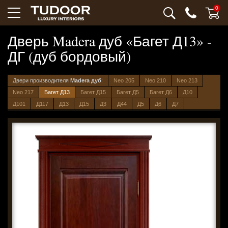
0
Дверь Madera дуб «Багет Д13» -
ДГ (дуб бордовый)
Двери производителя
Madera дуб
:
Neo 205
Neo 210
Neo 213
Neo 217
Багет Д13
Багет Д15
Багет Д5
Багет Д6
Д10
Д101
Д117
Д13
Д15
Д3
Д44
Д5
Д6
Д7