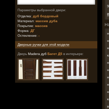
Параметры выбранной двери:
В
Отделка:
дуб бордовый
Материал:
массив дуба
Н
Покрытие:
массив
Форма:
ДГ
н
Остекление
:
-
н
Дверные ручки для этой модели
н
Дверь
Madera дуб
Багет Д5
в интерьере:
к
н
н
н
н
н
к