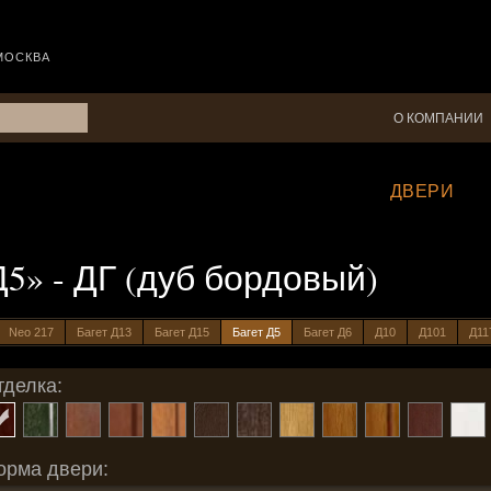
МОСКВА
О КОМПАНИИ
ДВЕРИ
Д5» - ДГ (дуб бордовый)
Neo 217
Багет Д13
Багет Д15
Багет Д5
Багет Д6
Д10
Д101
Д11
тделка:
орма двери: