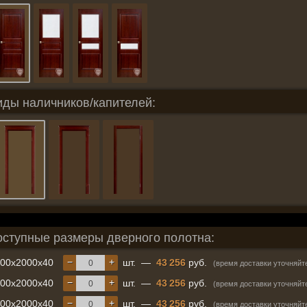
иды наличников/капителей:
оступные размеры дверного полотна:
−
+
600x2000x40
шт.
—
43 256
руб.
(время доставки уточняйт
−
+
700x2000x40
шт.
—
43 256
руб.
(время доставки уточняйт
−
+
800x2000x40
шт.
—
43 256
руб.
(время доставки уточняйт