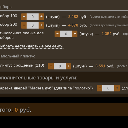
Доборы
обор 100
−
+
(штуки)
—
2 482
руб.
(время доставки уточняйт
обор 200
−
+
(штуки)
—
4 670
руб.
(время доставки уточняйт
тыковочная планка для
−
+
(штуки)
—
1 352
руб.
(вр
оборов
ыбрать нестандартные элементы
апольный плинтус
линтус срощеный (210)
−
+
(штуки)
—
3 551
руб.
(время 
ополнительные товары и услуги:
−
+
арезка дверей "Madera дуб" (для типа "полотно")
(дл
того:
0
руб.