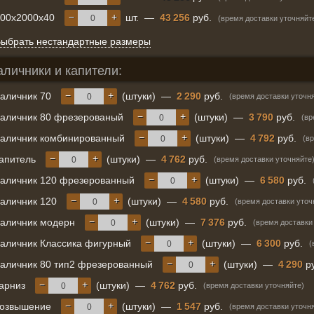
−
+
900x2000x40
шт.
—
43 256
руб.
(время доставки уточняйт
ыбрать нестандартные размеры
аличники и капители:
−
+
аличник 70
(штуки)
—
2 290
руб.
(время доставки уточн
−
+
аличник 80 фрезерованый
(штуки)
—
3 790
руб.
(вр
−
+
аличник комбинированный
(штуки)
—
4 792
руб.
(в
−
+
апитель
(штуки)
—
4 762
руб.
(время доставки уточняйте
−
+
аличник 120 фрезерованный
(штуки)
—
6 580
руб.
−
+
аличник 120
(штуки)
—
4 580
руб.
(время доставки уточ
−
+
аличник модерн
(штуки)
—
7 376
руб.
(время доставки
−
+
аличник Классика фигурный
(штуки)
—
6 300
руб.
(
−
+
аличник 80 тип2 фрезерованный
(штуки)
—
4 290
ру
−
+
арниз
(штуки)
—
4 762
руб.
(время доставки уточняйте)
−
+
возвышение
(штуки)
—
1 547
руб.
(время доставки уточн