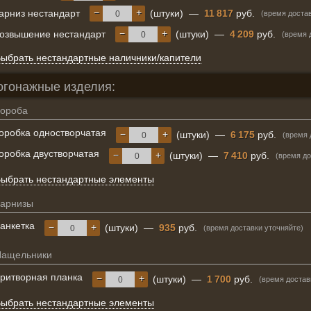
−
+
арниз нестандарт
(штуки)
—
11 817
руб.
(время достав
−
+
озвышение нестандарт
(штуки)
—
4 209
руб.
(время 
ыбрать нестандартные наличники/капители
огонажные изделия:
ороба
оробка одностворчатая
−
+
(штуки)
—
6 175
руб.
(время 
оробка двустворчатая
−
+
(штуки)
—
7 410
руб.
(время до
ыбрать нестандартные элементы
арнизы
анкетка
−
+
(штуки)
—
935
руб.
(время доставки уточняйте)
Нащельники
ритворная планка
−
+
(штуки)
—
1 700
руб.
(время достав
ыбрать нестандартные элементы