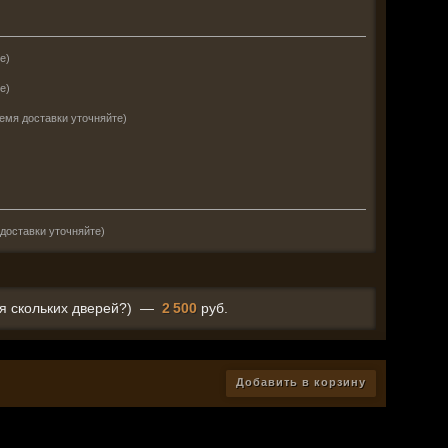
е)
е)
емя доставки уточняйте)
доставки уточняйте)
я скольких дверей?)
—
2 500
руб.
Добавить в корзину