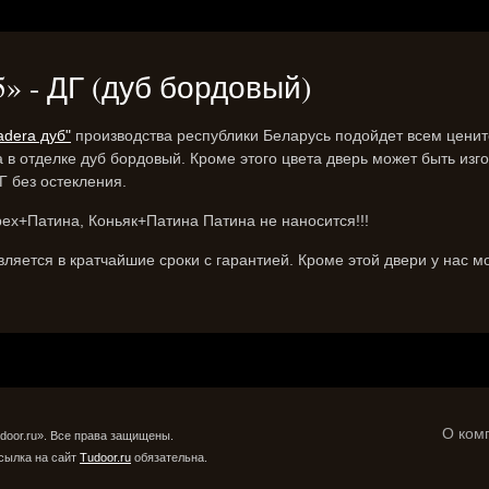
5» - ДГ (дуб бордовый)
adera дуб"
производства республики Беларусь подойдет всем цените
 в отделке дуб бордовый. Кроме этого цвета дверь может быть изг
 без остекления.
рех+Патина, Коньяк+Патина Патина не наносится!!!
ляется в кратчайшие сроки с гарантией. Кроме этой двери у нас м
О ком
door.ru». Все права защищены.
сылка на сайт
Tudoor.ru
обязательна.