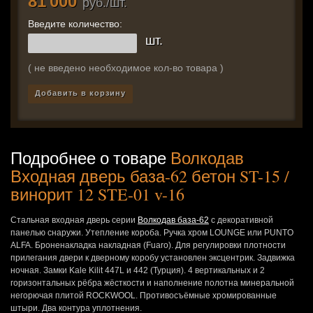
81 000
руб./шт.
Введите количество:
шт.
( не введено необходимое кол-во товара )
Добавить в корзину
Подробнее о товаре
Волкодав
Входная дверь база-62 бетон ST-15 /
винорит 12 STE-01 v-16
Стальная входная дверь серии
Волкодав база-62
с декоративной
панелью снаружи. Утепление короба. Ручка хром LOUNGE или PUNTO
ALFA. Броненакладка накладная (Fuaro). Для регулировки плотности
прилегания двери к дверному коробу установлен эксцентрик. Задвижка
ночная. Замки Kale Kilit 447L и 442 (Турция). 4 вертикальных и 2
горизонтальных рёбра жёсткости и наполнение полотна минеральной
негорючая плитой ROCKWOOL. Противосъёмные хромированные
штыри. Два контура уплотнения.