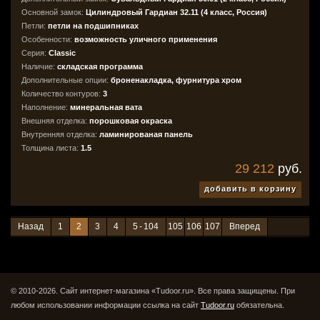
Основной замок:
Цилиндровый Гардиан 32.11 (4 класс, Россия)
Петли:
петли на подшипниках
Особенности:
возможность уличного применения
Серия:
Classic
Наличие:
складская программа
Дополнительные опции:
броненакладка, фурнитура хром
Количество контуров:
3
Наполнение:
минеральная вата
Внешняя отделка:
порошковая окраска
Внутренняя отделка:
ламинированая панель
Толщина листа:
1.5
29 212
руб.
добавить в корзину
Назад
1
2
3
4
5 - 104
105
106
107
Вперед
© 2010-2026. Сайт интернет-магазина «Tudoor.ru». Все права защищены.
При
любом использовании информации ссылка на сайт
Tudoor.ru
обязательна.