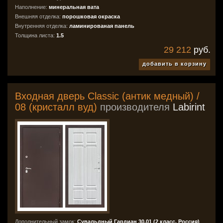
Наполнение:
минеральная вата
Внешняя отделка:
порошковая окраска
Внутренняя отделка:
ламинированая панель
Толщина листа:
1.5
29 212
руб.
добавить в корзину
Входная дверь Classic (антик медный) /
08 (кристалл вуд)
производителя
Labirint
Дополнительный замок:
Сувальдный Гардиан 30.01 (2 класс, Россия)