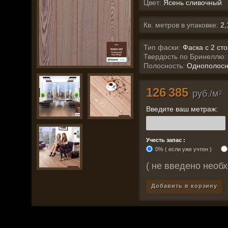
Цвет:
Ясень сливочный
Кв. метров в упаковке:
2
Тип фаски:
Фаска с 2 ст
Твердость по Бринеллю:
Полосность:
Однополос
126 385
руб./м
2
Введите ваш метраж:
Учесть запас :
0% ( если уже учтен )
( не введено необх
Добавить в корзину