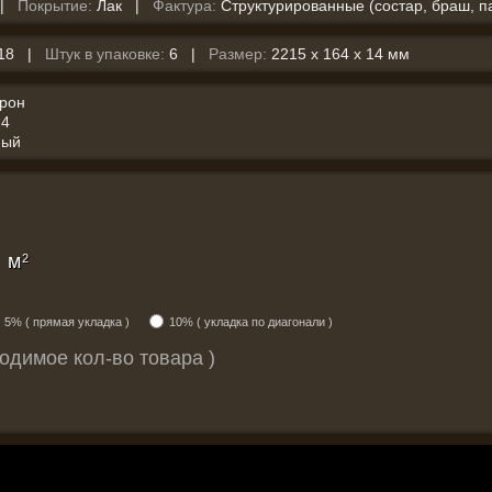
 |
Покрытие:
Лак |
Фактура:
Структурированные (состар, браш, п
,18 |
Штук в упаковке:
6 |
Размер:
2215 x 164 x 14 мм
орон
4
ный
м
2
5% ( прямая укладка )
10% ( укладка по диагонали )
одимое кол-во товара )