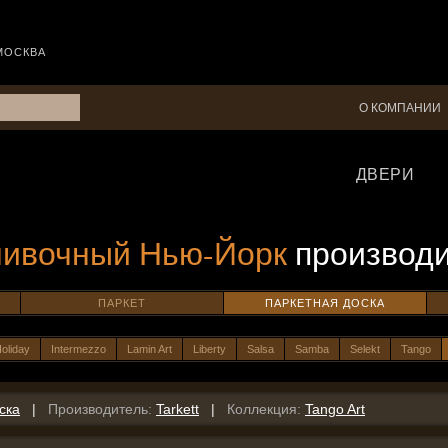
МОСКВА
О КОМПАНИИ
ДВЕРИ
ливочный Нью-Йорк
производ
ПАРКЕТ
ПАРКЕТНАЯ ДОСКА
oliday
Intermezzo
Lamin Art
Liberty
Salsa
Samba
Selekt
Tango
ска
|
Производитель:
Tarkett
|
Коллекция:
Tango Art