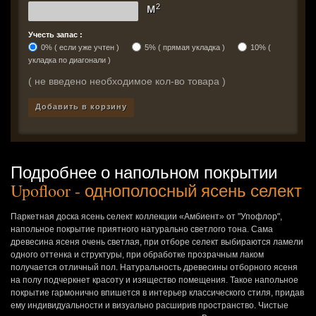
м
2
Учесть запас :
0% ( если уже учтен )
5% ( прямая укладка )
10% (
укладка по диагонали )
( не введено необходимое кол-во товара )
Добавить в корзину
Подробнее о напольном покрытии
Upofloor - однополосный ясень селект
Паркетная доска ясень селект коллекции «Амбиент» от "Упофлор",
напольное покрытие приятного натурально светлого тона. Сама
древесина ясеня очень светлая, при отборе селект выбираются ламели
одного оттенка и структуры, при обработке прозрачным лаком
получается отличный пол. Натуральность древесины отборного ясеня
на полу подчеркнет красоту и изящество помещения. Такое напольное
покрытие гармонично впишется в интерьер классического стиля, придав
ему индивидуальности и визуально расширив пространство. Чистые