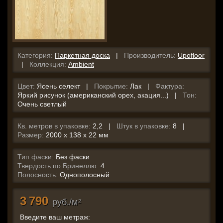
Категория:
Паркетная доска
|
Производитель:
Upofloor
|
Коллекция:
Ambient
Цвет:
Ясень селект |
Покрытие:
Лак |
Фактура:
Яркий рисунок (американский орех, акация...) |
Тон:
Очень светлый
Кв. метров в упаковке:
2,2 |
Штук в упаковке:
8 |
Размер:
2000 x 138 x 22 мм
Тип фаски:
Без фаски
Твердость по Бринеллю:
4
Полосность:
Однополосный
3 790
руб./м
2
Введите ваш метраж: