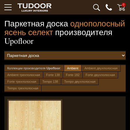
0
Паркетная доска
однополосный
ясень селект
производителя
Upofloor
Коллекции производителя
Upofloor
:
Ambient
Ambient двухполосная
Ambient трехполосная
Forte 138
Forte 182
Forte двухполосная
Forte трехполосная
Tempo 138
Tempo двухполосная
Tempo трехполосная