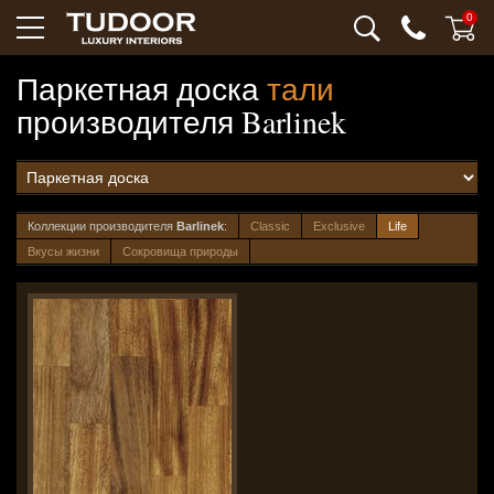
0
Паркетная доска
тали
производителя
Barlinek
Коллекции производителя
Barlinek
:
Classic
Exclusive
Life
Вкусы жизни
Сокровища природы