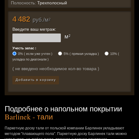
Полосность:
Трехполосный
4 482
руб./м
2
Введите ваш метраж:
м
2
Учесть запас :
0% ( если уже учтен )
5% ( прямая укладка )
10% (
укладка по диагонали )
( не введено необходимое кол-во товара )
Добавить в корзину
Подробнее о напольном покрытии
Barlinek - тали
Паркетную доску тали от польской компании Барлинек укладывают
методом "плавающего пола". Паркетную доску Барлинек тали можно