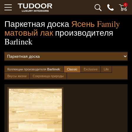
0
Паркетная доска
Ясень Family
матовый лак
производителя
Barlinek
Коллекции производителя
Barlinek
:
Classic
Exclusive
Life
Вкусы жизни
Сокровища природы