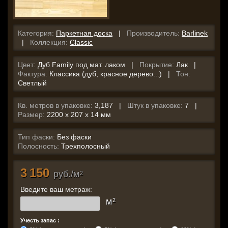
Категория:
Паркетная доска
|
Производитель:
Barlinek
|
Коллекция:
Classic
Цвет:
Дуб Family под мат. лаком |
Покрытие:
Лак |
Фактура:
Классика (дуб, красное дерево...) |
Тон:
Светлый
Кв. метров в упаковке:
3,187 |
Штук в упаковке:
7 |
Размер:
2200 x 207 x 14 мм
Тип фаски:
Без фаски
Полосность:
Трехполосный
3 150
руб./м
2
Введите ваш метраж:
м
2
Учесть запас :