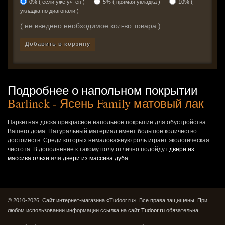
0% ( если уже учтен )
5% ( прямая укладка )
10% (
укладка по диагонали )
( не введено необходимое кол-во товара )
Добавить в корзину
Подробнее о напольном покрытии
Barlinek - Ясень Family матовый лак
Паркетная доска прекрасное напольное покрытие для обустройства
Вашего дома. Натуральный материал имеет большое количество
достоинств. Среди которых немаловажную роль играет экологическая
чистота. В дополнение к такому полу отлично подойдут
двери из
массива ольхи
или
двери из массива дуба
.
© 2010-2026. Сайт интернет-магазина «Tudoor.ru». Все права защищены.
При
любом использовании информации ссылка на сайт
Tudoor.ru
обязательна.