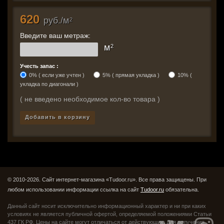
620
руб./м
2
Введите ваш метраж:
м
2
Учесть запас :
0% ( если уже учтен )
5% ( прямая укладка )
10% (
укладка по диагонали )
( не введено необходимое кол-во товара )
Добавить в корзину
© 2010-2026. Сайт интернет-магазина «Tudoor.ru». Все права защищены.
При
любом использовании информации ссылка на сайт
Tudoor.ru
обязательна.
Данный сайт носит исключительно информационный характер и ни при каких
условиях не является публичной офертой,
определяемой положениями Статьи
437 ГК РФ. Цены на сайте могут отличаться от действующих.
Для получения