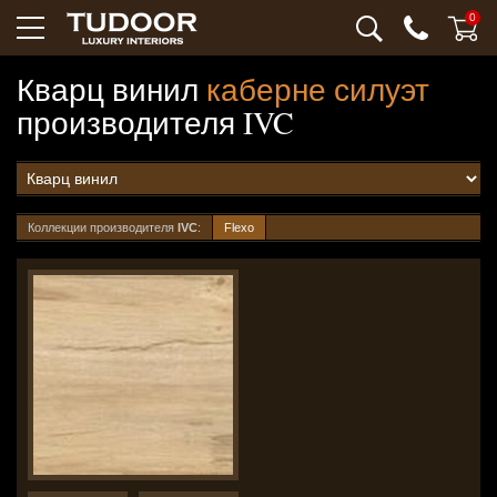
0
Кварц винил
каберне силуэт
производителя
IVC
Коллекции производителя
IVC
:
Flexo